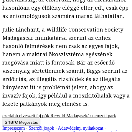
hasonlóan egy élőlény eléggé elterjedt, csak épp
az entomológusok számára marad láthatatlan.
Julie Linchant, a Wildlife Conservation Society
Madagascar munkatársa szerint az ehhez
hasonló felmérések nem csak az egyes fajok,
hanem a makirai ökoszisztéma egészének
megóvása miatt is fontosak. Bár az esőerdő
viszonylag sértetlennek számít, Biggs szerint az
erdőirtás, az illegális rizsföldek és az illegális
bányászat itt is problémát jelent, ahogy az
invazív fajok, így például a moszkitóhalak vagy a
fekete patkányok megjelenése is.
ezerlábú
elveszett faj
pók
Re:wild
Madagaszkár
nemzeti park
Megosztás
Impresszum
Szerzői jogok
Adatvédelmi nyilatkozat