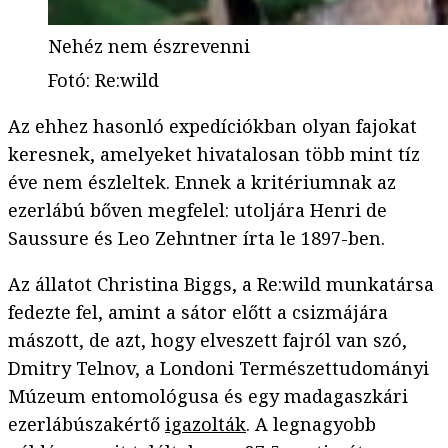
Nehéz nem észrevenni
Fotó
:
Re:wild
Az ehhez hasonló expedíciókban olyan fajokat
keresnek, amelyeket hivatalosan több mint tíz
éve nem észleltek. Ennek a kritériumnak az
ezerlábú bőven megfelel: utoljára Henri de
Saussure és Leo Zehntner írta le 1897-ben.
Az állatot Christina Biggs, a Re:wild munkatársa
fedezte fel, amint a sátor előtt a csizmájára
mászott, de azt, hogy elveszett fajról van szó,
Dmitry Telnov, a Londoni Természettudományi
Múzeum entomológusa és egy madagaszkári
ezerlábúszakértő
igazolták
. A legnagyobb