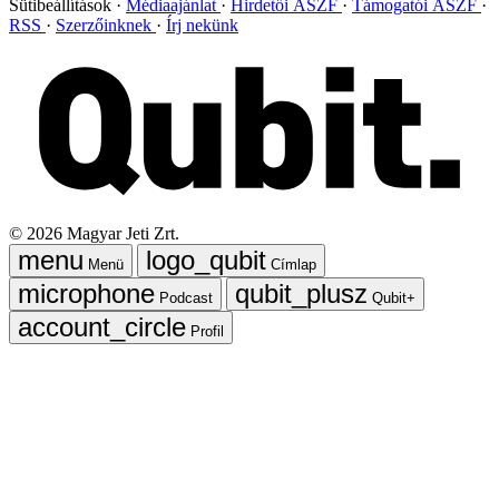
Sütibeállítások
Médiaajánlat
Hirdetői ÁSZF
Támogatói ÁSZF
RSS
Szerzőinknek
Írj nekünk
©
2026
Magyar Jeti Zrt.
Menü
Címlap
Podcast
Qubit+
Profil