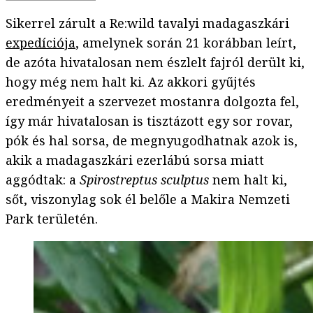
Sikerrel zárult a Re:wild tavalyi madagaszkári
expedíciója
, amelynek során 21 korábban leírt,
de azóta hivatalosan nem észlelt fajról derült ki,
hogy még nem halt ki. Az akkori gyűjtés
eredményeit a szervezet mostanra dolgozta fel,
így már hivatalosan is tisztázott egy sor rovar,
pók és hal sorsa, de megnyugodhatnak azok is,
akik a madagaszkári ezerlábú sorsa miatt
aggódtak: a
Spirostreptus sculptus
nem halt ki,
sőt, viszonylag sok él belőle a Makira Nemzeti
Park területén.