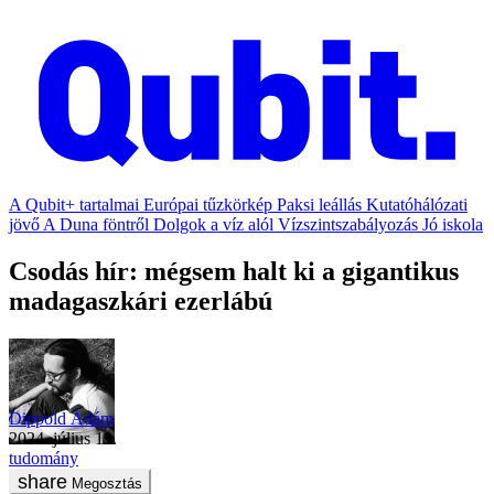
A Qubit+ tartalmai
Európai tűzkörkép
Paksi leállás
Kutatóhálózati
jövő
A Duna föntről
Dolgok a víz alól
Vízszintszabályozás
Jó iskola
Csodás hír: mégsem halt ki a gigantikus
madagaszkári ezerlábú
Dippold Ádám
2024. július 19.
tudomány
Megosztás