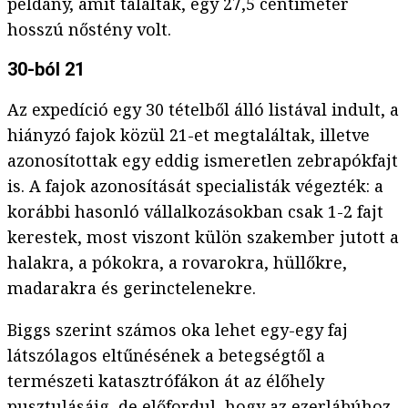
példány, amit találtak, egy 27,5 centiméter
hosszú nőstény volt.
30-ból 21
Az expedíció egy 30 tételből álló listával indult, a
hiányzó fajok közül 21-et megtaláltak, illetve
azonosítottak egy eddig ismeretlen zebrapókfajt
is. A fajok azonosítását specialisták végezték: a
korábbi hasonló vállalkozásokban csak 1-2 fajt
kerestek, most viszont külön szakember jutott a
halakra, a pókokra, a rovarokra, hüllőkre,
madarakra és gerinctelenekre.
Biggs szerint számos oka lehet egy-egy faj
látszólagos eltűnésének a betegségtől a
természeti katasztrófákon át az élőhely
pusztulásáig, de előfordul, hogy az ezerlábúhoz