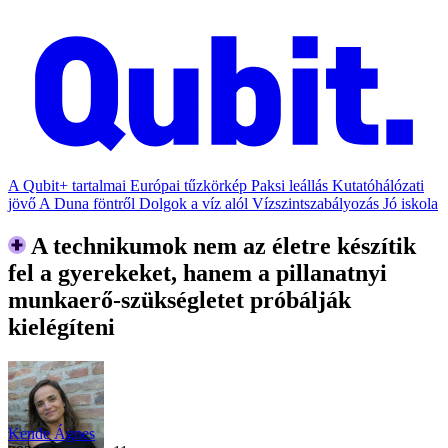
A Qubit+ tartalmai
Európai tűzkörkép
Paksi leállás
Kutatóhálózati
jövő
A Duna föntről
Dolgok a víz alól
Vízszintszabályozás
Jó iskola
A technikumok nem az életre készítik
fel a gyerekeket, hanem a pillanatnyi
munkaerő-szükségletet próbálják
kielégíteni
Kende Ágnes