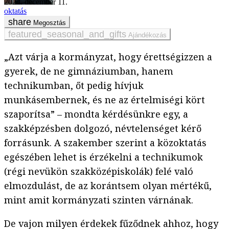
2024. december 11.
oktatás
Megosztás
Ajándékozás
„Azt várja a kormányzat, hogy érettségizzen a
gyerek, de ne gimnáziumban, hanem
technikumban, őt pedig hívjuk
munkásembernek, és ne az értelmiségi kört
szaporítsa” – mondta kérdésünkre egy, a
szakképzésben dolgozó, névtelenséget kérő
forrásunk. A szakember szerint a közoktatás
egészében lehet is érzékelni a technikumok
(régi nevükön szakközépiskolák) felé való
elmozdulást, de az korántsem olyan mértékű,
mint amit kormányzati szinten várnának.
De vajon milyen érdekek fűződnek ahhoz, hogy