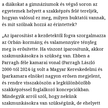
a diákokat a gimnáziumok és végső soron az
egyetemek helyett a szakképzés felé tereljék,
hogyan valósul ez meg, milyen buktatói vannak,
és mit szólnak hozzá az érintettek?
„Az iparosítást a kezdetektől fogva szorgalmazza
az Orbán-kormány, és valamennyire tényleg
meg is erősítette. Ha viszont iparosítunk, akkor
szakmunkásokra is szükség van. Ebben a
Parragh-féle kamarai vonal (Parragh László
2000-tól 2024-ig volt a Magyar Kereskedelmi és
Iparkamara elnöke) nagyon erősen megjelent,
és rendre visszaköszön a legkülönbözőbb
szakképzéssel foglalkozó koncepciókban.
Mindegyik arról szól, hogy nekünk
szakmunkásokra van szükségünk, de ehelyett