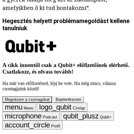
amelyikben ő ki tud bontakozni”.
Hegesztés helyett problémamegoldást kellene
tanulniuk
A cikk innentől csak a Qubit+ előfizetőinek elérhető.
Csatlakozz, és olvass tovább!
Ha már van előfizetésed, lépj be vele. Ha még nincs, válassz
csomagjaink közül!
Megnézem a csomagokat
Bejelentkezem
Menü
Címlap
Podcast
Qubit+
Profil