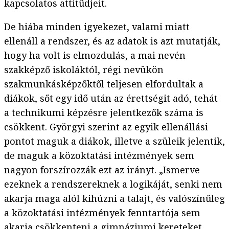
kapcsolatos attitűdjeit.
De hiába minden igyekezet, valami miatt
ellenáll a rendszer, és az adatok is azt mutatják,
hogy ha volt is elmozdulás, a mai nevén
szakképző iskoláktól, régi nevükön
szakmunkásképzőktől teljesen elfordultak a
diákok, sőt egy idő után az érettségit adó, tehát
a technikumi képzésre jelentkezők száma is
csökkent. Györgyi szerint az egyik ellenállási
pontot maguk a diákok, illetve a szüleik jelentik,
de maguk a közoktatási intézmények sem
nagyon forszírozzák ezt az irányt. „Ismerve
ezeknek a rendszereknek a logikáját, senki nem
akarja maga alól kihúzni a talajt, és valószínűleg
a közoktatási intézmények fenntartója sem
akarja csökkenteni a gimnáziumi kereteket,