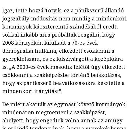
Igaz, tette hozzá Totyik, ez a pánikszerű állandó
jogszabály-módosítás nem mindig a mindenkori
kormányok káoszteremtő szándékából eredt,
sokkal inkább arra próbáltak reagálni, hogy
2008 környékén kifulladt a 70-es évek
demográfiai hulláma, elkezdett csökkenni a
gyereklétszám, és ez fölszivárgott a középfokra
is. „A 2000-es évek második felétől úgy elkezdett
csökkenni a szakképzésbe történő beiskolázás,
hogy az pánikszerű beavatkozásokra késztette a
mindenkori irányítást”.
De miért akarták az egymást követő kormányok
mindenáron megmenteni a szakképzést,
ahelyett, hogy engedtek volna annak az amúgy
is erősödő tendenciának, hogy a gyerekek benne