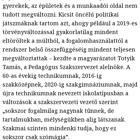
gyerekek, az épületek és a munkaadói oldal nem
tudott megváltozni. Kicsit öncélú politikai
játszmáknak tartom azt, ahogy például a 2019-es
törvényváltozással gyakorlatilag mindent
eltöröltek a múltból, a fogalomhasználattól a
rendszer belső összefüggéséig mindent teljesen
megváltoztattak – kezdte a magyarázatot Totyik
Tamás, a Pedagógus Szakszervezet alelnöke. A
60-as évekig technikumnak, 2016-ig
szakközépnek, 2020-ig szakgimnáziumnak, majd
újra technikumnak nevezett iskolatípusban a
változások a szakszervezeti vezető szerint
„sokszor fogalmilag nagynak tűnnek, de
tartalmukban, mélységükben alig látszanak.
Szakmai szinten mindenki tudja, hogy ez
sokszor csak szómágia”.