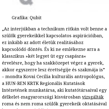
Grafika
:
Qubit
„Az interjúkban a technikum ritkán volt benne a
szülők gyerekeikkel kapcsolatos aspirációiban,
ez inkább az adott életük realitásához
kapcsolódó döntés. És ki ne emlékezne arra a
klasszikus »két legyet üt egy csapásra«
érvelésre, hogy ha szakközepet végez a gyerek,
akkor egyszerre lesz érettségije és szakmája is”
– mondta Kovai Cecília kulturális antropológus,
a HUN-REN KRTK Regionális Kutatások
Intézetének munkatársa, aki kutatótársaival egy
délkelet-magyarországi kisvárosban
vizsgálták
roma és nem roma szülők gyerekeik oktatásával