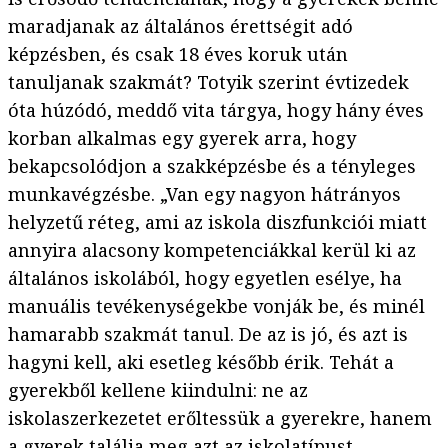
maradjanak az általános érettségit adó
képzésben, és csak 18 éves koruk után
tanuljanak szakmát? Totyik szerint évtizedek
óta húzódó, meddő vita tárgya, hogy hány éves
korban alkalmas egy gyerek arra, hogy
bekapcsolódjon a szakképzésbe és a tényleges
munkavégzésbe. „Van egy nagyon hátrányos
helyzetű réteg, ami az iskola diszfunkciói miatt
annyira alacsony kompetenciákkal kerül ki az
általános iskolából, hogy egyetlen esélye, ha
manuális tevékenységekbe vonják be, és minél
hamarabb szakmát tanul. De az is jó, és azt is
hagyni kell, aki esetleg később érik. Tehát a
gyerekből kellene kiindulni: ne az
iskolaszerkezetet erőltessük a gyerekre, hanem
a gyerek találja meg azt az iskolatípust,