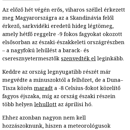
Az előző hét végén erős, viharos széllel érkezett
meg Magyarországra az a Skandinávia felől
érkező, sarkvidéki eredetű hideg légtömeg,
amely hétfő reggelre -9 fokos fagyokat okozott
elsősorban az északi-északkeleti országrészben
– a nagyfokú lehűlést a barack- és
cseresznyetermesztők
szenvedték el
leginkább.
Keddre az ország legnyugatibb részét már
megvédte a mínuszoktól a felhőzet, de a Duna–
Tisza közén
maradt
a -8 Celsius-fokot közelítő
fagyos éjszaka, míg az ország északi részein
több helyen
lehullott
az áprilisi hó.
Ehhez azonban nagyon nem kell
hozzászoknunk, hiszen a meteorológusok