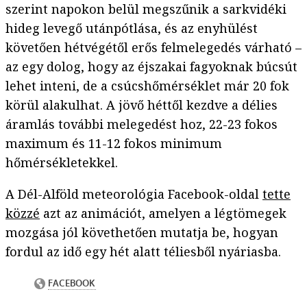
szerint napokon belül megszűnik a sarkvidéki
hideg levegő utánpótlása, és az enyhülést
követően hétvégétől erős felmelegedés várható –
az egy dolog, hogy az éjszakai fagyoknak búcsút
lehet inteni, de a csúcshőmérséklet már 20 fok
körül alakulhat. A jövő héttől kezdve a délies
áramlás további melegedést hoz, 22-23 fokos
maximum és 11-12 fokos minimum
hőmérsékletekkel.
A Dél-Alföld meteorológia Facebook-oldal
tette
közzé
azt az animációt, amelyen a légtömegek
mozgása jól követhetően mutatja be, hogyan
fordul az idő egy hét alatt téliesből nyáriasba.