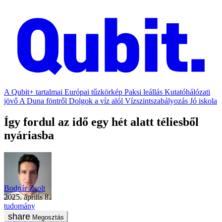
A Qubit+ tartalmai
Európai tűzkörkép
Paksi leállás
Kutatóhálózati
jövő
A Duna föntről
Dolgok a víz alól
Vízszintszabályozás
Jó iskola
Így fordul az idő egy hét alatt téliesből
nyáriasba
Bodnár Zsolt
2025. április 8.
tudomány
Megosztás