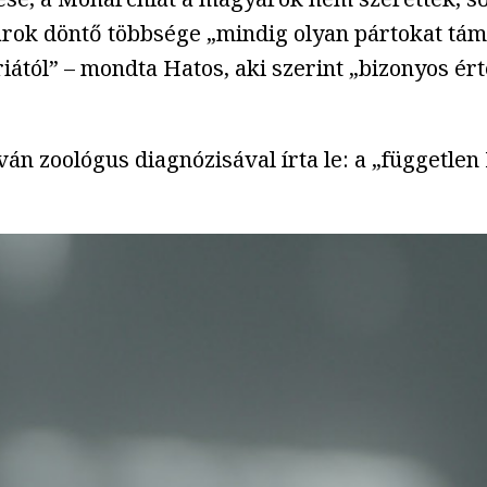
yarok döntő többsége „mindig olyan pártokat tá
iától” – mondta Hatos, aki szerint „bizonyos ér
tván zoológus diagnózisával írta le: a „függetl