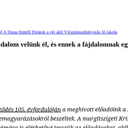
vő
A Duna föntről
Dolgok a víz alól
Vízszintszabályozás
Jó iskola
jdalom velünk él, és ennek a fájdalomnak egy
ződés 105. évfordulóján
a meghívott előadóink a 
élremagyarázásokról beszéltek. A margitszigeti K
számára is elérhetővé tesszük az előadásokat, ak