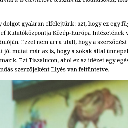
 dolgot gyakran elfelejtünk: azt, hogy ez egy f
sef Kutatóközpontja Közép-Európa Intézetének ve
ulóján. Ezzel nem arra utalt, hogy a szerződés
jól mutat már az is, hogy a sokak által ünnepelt
mazik. Ezt Tiszalucon, ahol ez az idézet egy egés
dás szerzőjeként Illyés van feltüntetve.