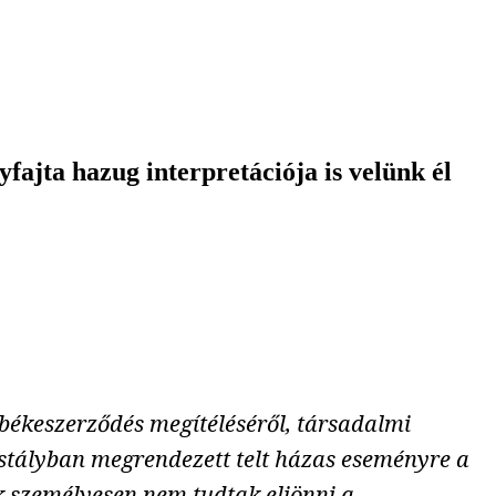
fajta hazug interpretációja is velünk él
békeszerződés megítéléséről, társadalmi
ristályban megrendezett telt házas eseményre a
ik személyesen nem tudtak eljönni a