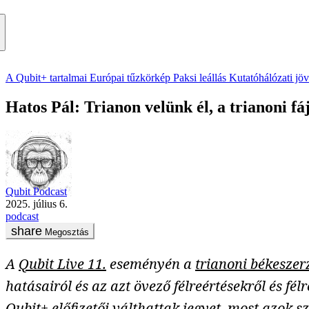
A Qubit+ tartalmai
Európai tűzkörkép
Paksi leállás
Kutatóhálózati jö
Hatos Pál: Trianon velünk él, a trianoni fá
Qubit Podcast
2025. július 6.
podcast
Megosztás
A
Qubit Live 11.
eseményén a
trianoni békeszer
hatásairól és az azt övező félreértésekről és f
Qubit+ előfizetői válthattak jegyet, most azok 