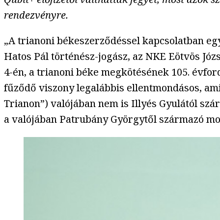
rendezvényre.
„A trianoni békeszerződéssel kapcsolatban egy
Hatos Pál történész-jogász, az NKE Eötvös Józ
4-én, a trianoni béke megkötésének 105. évford
fűződő viszony legalábbis ellentmondásos, amit 
Trianon”) valójában nem is Illyés Gyulától szár
a valójában Patrubány Györgytől származó mon