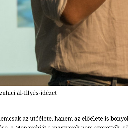
aluci ál-Illyés-idézet
emcsak az utóélete, hanem az előélete is bonyol
e, a Monarchiát a magyarok nem szerették, sőt