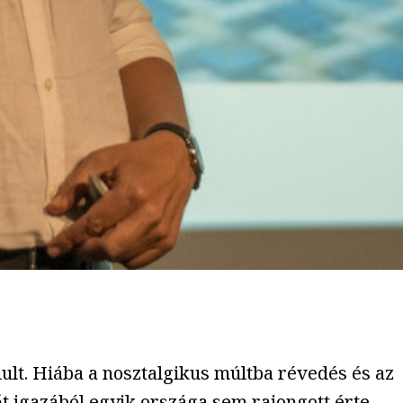
ult. Hiába a nosztalgikus múltba révedés és az
 igazából egyik országa sem rajongott érte