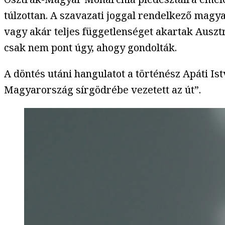
túlzottan. A szavazati joggal rendelkező mag
vagy akár teljes függetlenséget akartak Ausztr
csak nem pont úgy, ahogy gondolták.
A döntés utáni hangulatot a történész Apáti Is
Magyarország sírgödrébe vezetett az út”.