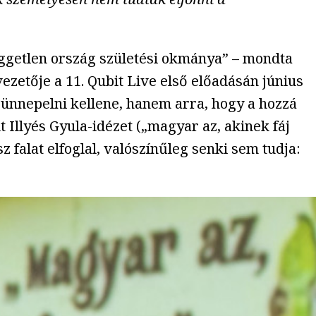
üggetlen ország születési okmánya” – mondta
zetője a 11. Qubit Live első előadásán június
t ünnepelni kellene, hanem arra, hogy a hozzá
 Illyés Gyula-idézet („magyar az, akinek fáj
z falat elfoglal, valószínűleg senki sem tudja: