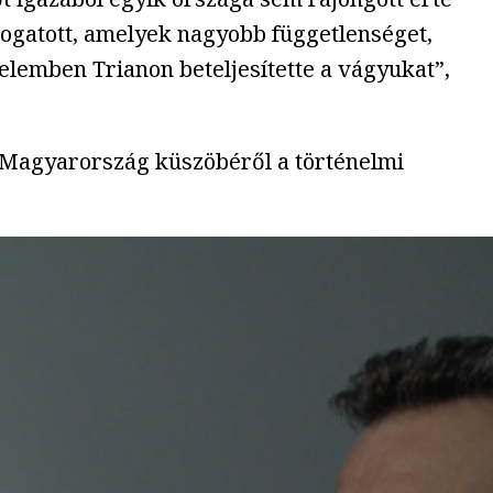
mogatott, amelyek nagyobb függetlenséget,
telemben Trianon beteljesítette a vágyukat”,
en Magyarország küszöbéről a történelmi