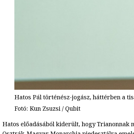
Hatos Pál történész-jogász, háttérben a tisz
Fotó
:
Kun Zsuzsi / Qubit
Hatos előadásából kiderült, hogy Trianonnak n
Osztrák-Magyar Monarchia piedesztálra emelés