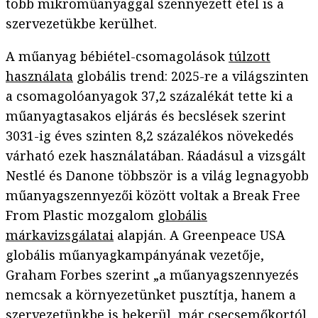
több mikroműanyaggal szennyezett étel is a
szervezetükbe kerülhet.
A műanyag bébiétel-csomagolások
túlzott
használata
globális trend: 2025-re a világszinten
a csomagolóanyagok 37,2 százalékát tette ki a
műanyagtasakos eljárás és becslések szerint
3031-ig éves szinten 8,2 százalékos növekedés
várható ezek használatában. Ráadásul a vizsgált
Nestlé és Danone többször is a világ legnagyobb
műanyagszennyezői között voltak a Break Free
From Plastic mozgalom
globális
márkavizsgálatai
alapján. A Greenpeace USA
globális műanyagkampányának vezetője,
Graham Forbes szerint „a műanyagszennyezés
nemcsak a környezetünket pusztítja, hanem a
szervezetünkbe is bekerül, már csecsemőkortól