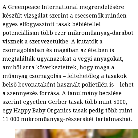
A Greenpeace International megrendelésére
készült vizsgálat
szerint a csecsemők minden
egyes elfogyasztott tasak bébiétellel
potenciálisan több ezer mikroműanyag-darabot
visznek a szervezetükbe. A kutatók a
csomagolásban és magában az ételben is
megtalálták ugyanazokat a vegyi anyagokat,
amiből arra következtettek, hogy maga a
műanyag csomagolás – feltehetőleg a tasakok
belső bevonataként használt polietilén is – lehet
a szennyezés forrása. A tanulmány becslése
szerint egyetlen Gerber tasak több mint 5000,
egy Happy Baby Organics tasak pedig több mint
11 000 mikroműanyag-részecskét tartalmazhat.