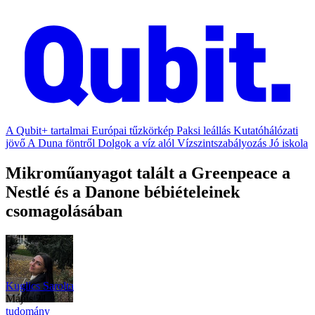
A Qubit+ tartalmai
Európai tűzkörkép
Paksi leállás
Kutatóhálózati
jövő
A Duna föntről
Dolgok a víz alól
Vízszintszabályozás
Jó iskola
Mikroműanyagot talált a Greenpeace a
Nestlé és a Danone bébiételeinek
csomagolásában
Kuglics Sarolta
május 21.
tudomány