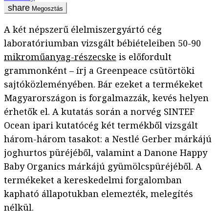
Megosztás
A két népszerű élelmiszergyártó cég
laboratóriumban vizsgált bébiételeiben 50-90
mikroműanyag-részecske
is előfordult
grammonként – írj a Greenpeace csütörtöki
sajtóközleményében. Bár ezeket a termékeket
Magyarországon is forgalmazzák, kevés helyen
érhetők el. A kutatás során a norvég SINTEF
Ocean ipari kutatócég két termékből vizsgált
három-három tasakot: a Nestlé
Gerber márkájú
joghurtos püréjéből, valamint a Danone Happy
Baby Organics márkájú gyümölcspüréjéből. A
termékeket a kereskedelmi forgalomban
kapható állapotukban elemezték, melegítés
nélkül.