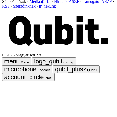
Sütibeállítások
Médiaajánlat
Hirdetői ÁSZF
Támogatói ÁSZF
RSS
Szerzőinknek
Írj nekünk
©
2026
Magyar Jeti Zrt.
Menü
Címlap
Podcast
Qubit+
Profil