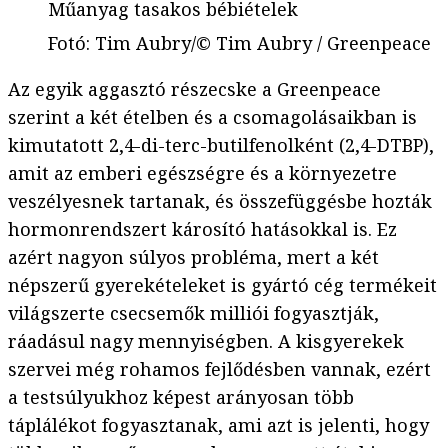
Műanyag tasakos bébiételek
Fotó
:
Tim Aubry/© Tim Aubry / Greenpeace
Az egyik aggasztó részecske a Greenpeace
szerint a két ételben és a csomagolásaikban is
kimutatott 2,4-di-terc-butilfenolként (2,4-DTBP),
amit az emberi egészségre és a környezetre
veszélyesnek tartanak, és összefüggésbe hozták
hormonrendszert károsító hatásokkal is. Ez
azért nagyon súlyos probléma, mert a két
népszerű gyerekételeket is gyártó cég termékeit
világszerte csecsemők milliói fogyasztják,
ráadásul nagy mennyiségben. A kisgyerekek
szervei még rohamos fejlődésben vannak, ezért
a testsúlyukhoz képest arányosan több
táplálékot fogyasztanak, ami azt is jelenti, hogy