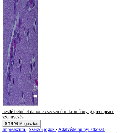
nestlé
bébiétel
danone
csecsemő
mikroműanyag
greenpeace
szennyezés
Megosztás
Impresszum
Szerzői jogok
Adatvédelmi nyilatkozat