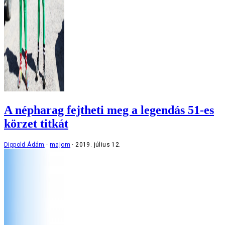
A népharag fejtheti meg a legendás 51-es
körzet titkát
Dippold Ádám
majom
2019. július 12.