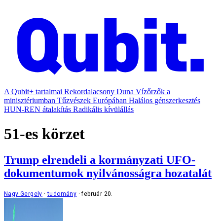
A Qubit+ tartalmai
Rekordalacsony Duna
Vízőrzők a
minisztériumban
Tűzvészek Európában
Halálos génszerkesztés
HUN-REN átalakítás
Radikális kívülállás
51-es körzet
Trump elrendeli a kormányzati UFO-
dokumentumok nyilvánosságra hozatalát
Nagy Gergely
tudomány
február 20.