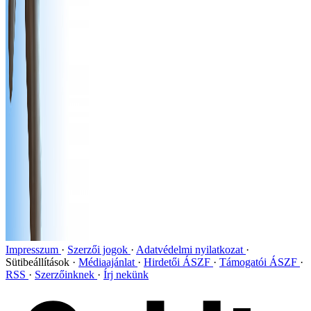
Impresszum
Szerzői jogok
Adatvédelmi nyilatkozat
Sütibeállítások
Médiaajánlat
Hirdetői ÁSZF
Támogatói ÁSZF
RSS
Szerzőinknek
Írj nekünk