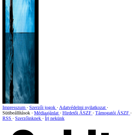
Impresszum
Szerzői jogok
Adatvédelmi nyilatkozat
Sütibeállítások
Médiaajánlat
Hirdetői ÁSZF
Támogatói ÁSZF
RSS
Szerzőinknek
Írj nekünk