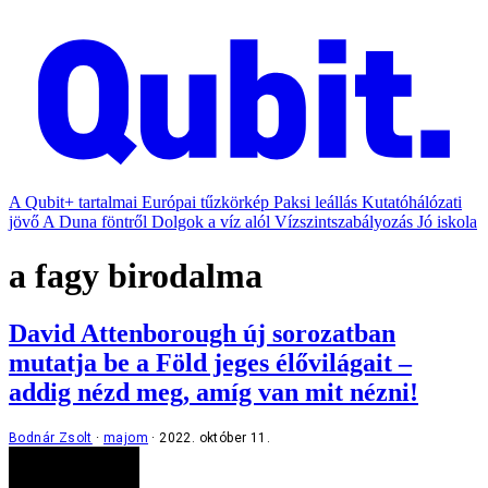
A Qubit+ tartalmai
Európai tűzkörkép
Paksi leállás
Kutatóhálózati
jövő
A Duna föntről
Dolgok a víz alól
Vízszintszabályozás
Jó iskola
a fagy birodalma
David Attenborough új sorozatban
mutatja be a Föld jeges élővilágait –
addig nézd meg, amíg van mit nézni!
Bodnár Zsolt
majom
2022. október 11.