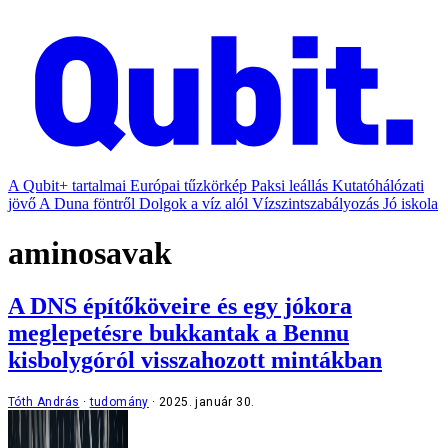
A Qubit+ tartalmai
Európai tűzkörkép
Paksi leállás
Kutatóhálózati
jövő
A Duna föntről
Dolgok a víz alól
Vízszintszabályozás
Jó iskola
aminosavak
A DNS építőköveire és egy jókora
meglepetésre bukkantak a Bennu
kisbolygóról visszahozott mintákban
Tóth András
tudomány
2025. január 30.