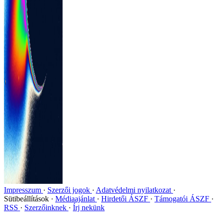
Impresszum
Szerzői jogok
Adatvédelmi nyilatkozat
Sütibeállítások
Médiaajánlat
Hirdetői ÁSZF
Támogatói ÁSZF
RSS
Szerzőinknek
Írj nekünk