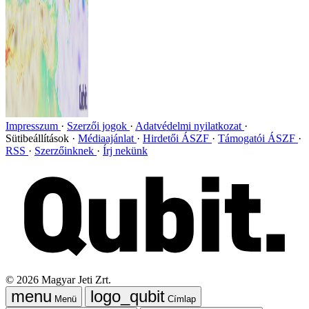
Impresszum
Szerzői jogok
Adatvédelmi nyilatkozat
Sütibeállítások
Médiaajánlat
Hirdetői ÁSZF
Támogatói ÁSZF
RSS
Szerzőinknek
Írj nekünk
©
2026
Magyar Jeti Zrt.
Menü
Címlap