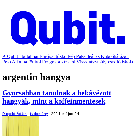
A Qubit+ tartalmai
Európai tűzkörkép
Paksi leállás
Kutatóhálózati
jövő
A Duna föntről
Dolgok a víz alól
Vízszintszabályozás
Jó iskola
argentin hangya
Gyorsabban tanulnak a bekávézott
hangyák, mint a koffeinmentesek
Dippold Ádám
tudomány
2024. május 24.