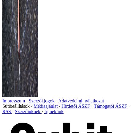
Impresszum
Szerzői jogok
Adatvédelmi nyilatkozat
Sütibeállítások
Médiaajánlat
Hirdetői ÁSZF
Támogatói ÁSZF
RSS
Szerzőinknek
Írj nekünk