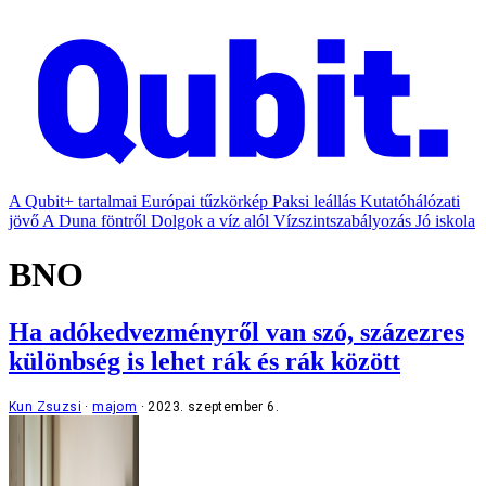
A Qubit+ tartalmai
Európai tűzkörkép
Paksi leállás
Kutatóhálózati
jövő
A Duna föntről
Dolgok a víz alól
Vízszintszabályozás
Jó iskola
BNO
Ha adókedvezményről van szó, százezres
különbség is lehet rák és rák között
Kun Zsuzsi
majom
2023. szeptember 6.