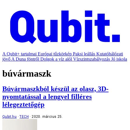
A Qubit+ tartalmai
Európai tűzkörkép
Paksi leállás
Kutatóhálózati
jövő
A Duna föntről
Dolgok a víz alól
Vízszintszabályozás
Jó iskola
búvármaszk
Búvármaszkból készül az olasz, 3D-
nyomtatással a lengyel filléres
lélegeztetőgép
Qubit.hu
TECH
2020. március 25.