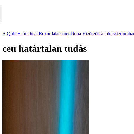
A Qubit+ tartalmai
Rekordalacsony Duna
Vízőrzők a minisztériumba
ceu határtalan tudás