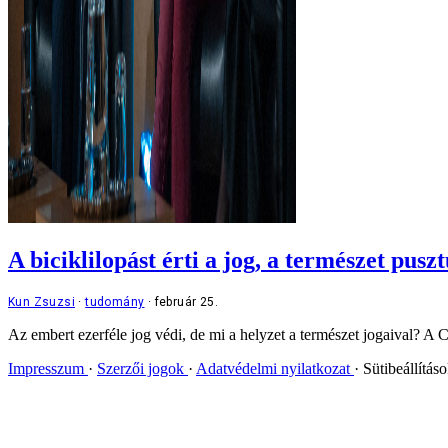
A biciklilopást érti a jog, a természet pusz
Kun Zsuzsi
tudomány
február 25.
Az embert ezerféle jog védi, de mi a helyzet a természet jogaival? A 
Impresszum
Szerzői jogok
Adatvédelmi nyilatkozat
Sütibeállítás