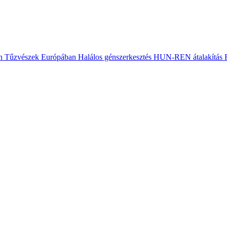
n
Tűzvészek Európában
Halálos génszerkesztés
HUN-REN átalakítás