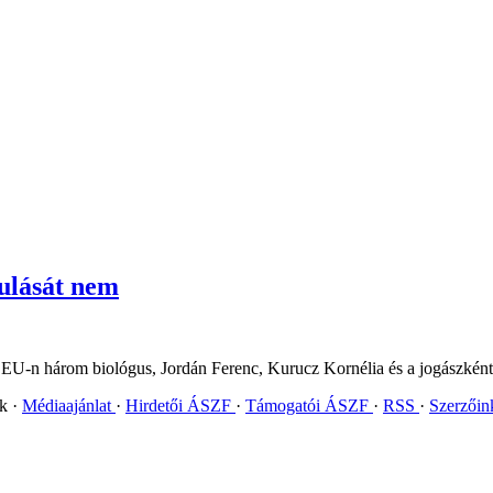
tulását nem
CEU-n három biológus, Jordán Ferenc, Kurucz Kornélia és a jogászként i
ok
Médiaajánlat
Hirdetői ÁSZF
Támogatói ÁSZF
RSS
Szerzői