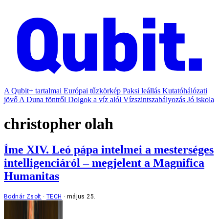
A Qubit+ tartalmai
Európai tűzkörkép
Paksi leállás
Kutatóhálózati
jövő
A Duna föntről
Dolgok a víz alól
Vízszintszabályozás
Jó iskola
christopher olah
Íme XIV. Leó pápa intelmei a mesterséges
intelligenciáról – megjelent a Magnifica
Humanitas
Bodnár Zsolt
TECH
május 25.