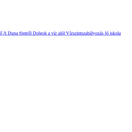
vő
A Duna föntről
Dolgok a víz alól
Vízszintszabályozás
Jó iskola