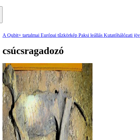
A Qubit+ tartalmai
Európai tűzkörkép
Paksi leállás
Kutatóhálózati jö
csúcsragadozó