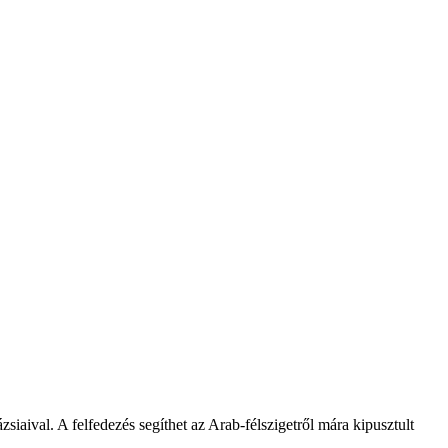
iaival. A felfedezés segíthet az Arab-félszigetről mára kipusztult