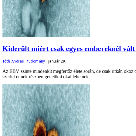
Kiderült miért csak egyes embereknél vált
Tóth András
tudomány
január 29.
Az EBV szinte mindenkit megfertőz élete során, de csak ritkán okoz o
szerint ennek részben genetikai okai lehetnek.