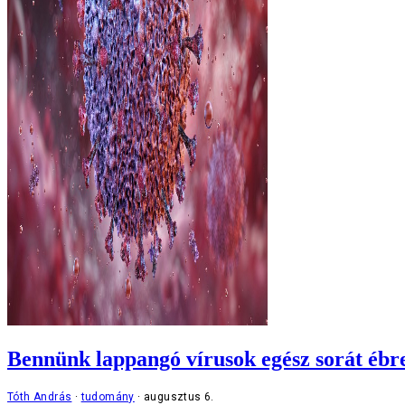
Bennünk lappangó vírusok egész sorát ébres
Tóth András
tudomány
augusztus 6.