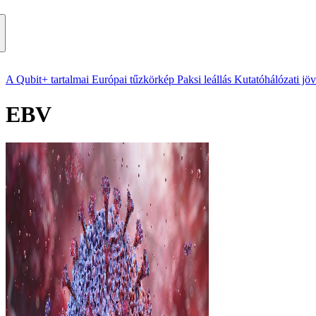
A Qubit+ tartalmai
Európai tűzkörkép
Paksi leállás
Kutatóhálózati jö
EBV