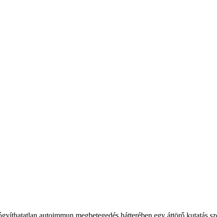
ógyíthatatlan autoimmun megbetegedés hátterében egy áttörő kutatás sze