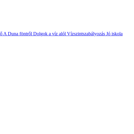
vő
A Duna föntről
Dolgok a víz alól
Vízszintszabályozás
Jó iskola