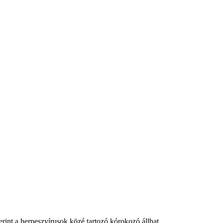
rint a herpeszvírusok közé tartozó kórokozó állhat.