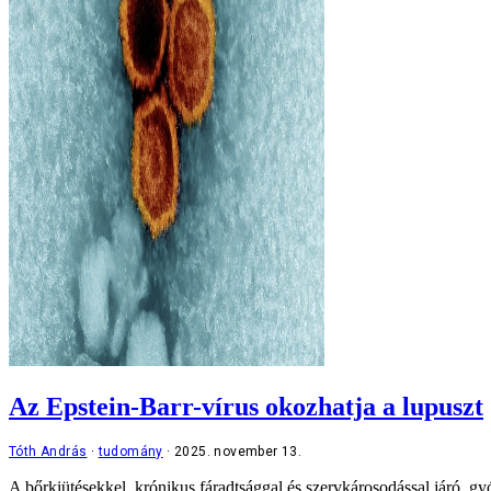
Az Epstein-Barr-vírus okozhatja a lupuszt
Tóth András
tudomány
2025. november 13.
A bőrkiütésekkel, krónikus fáradtsággal és szervkárosodással járó, gy