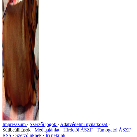
Impresszum
Szerzői jogok
Adatvédelmi nyilatkozat
Sütibeállítások
Médiaajánlat
Hirdetői ÁSZF
Támogatói ÁSZF
RSS
Szerzőinknek
Írj nekünk