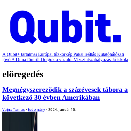
A Qubit+ tartalmai
Európai tűzkörkép
Paksi leállás
Kutatóhálózati
jövő
A Duna föntről
Dolgok a víz alól
Vízszintszabályozás
Jó iskola
elöregedés
Megnégyszereződik a százévesek tábora a
következő 30 évben Amerikában
Vajna Tamás
tudomány
2024. január 15.