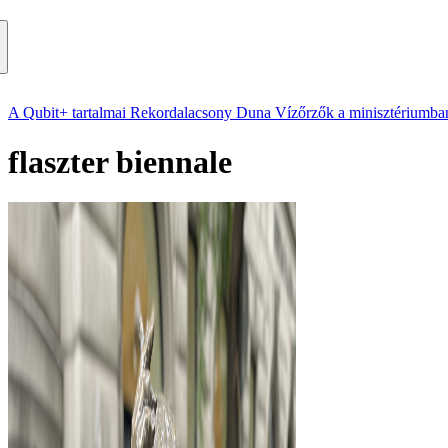
A Qubit+ tartalmai
Rekordalacsony Duna
Vízőrzők a minisztériumba
flaszter biennale