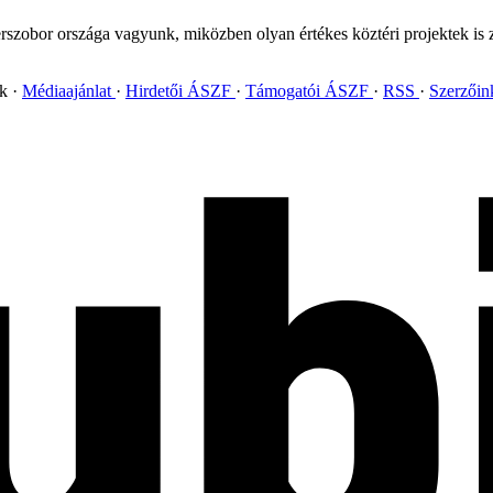
szobor országa vagyunk, miközben olyan értékes köztéri projektek is zaj
ok
Médiaajánlat
Hirdetői ÁSZF
Támogatói ÁSZF
RSS
Szerzői