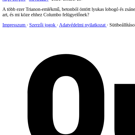
A több ezer Trianon-emlékmű, betonból öntött lyukas lobogó és zsáner
art, és mi köze ehhez Columbo felügyelőnek?
Impresszum
Szerzői jogok
Adatvédelmi nyilatkozat
Sütibeállítás