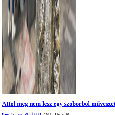
Attól még nem lesz egy szoborból művészet,
Nagy Gergely
MŰVÉSZET
2023. október 20.