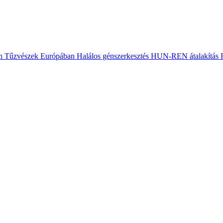
n
Tűzvészek Európában
Halálos génszerkesztés
HUN-REN átalakítás