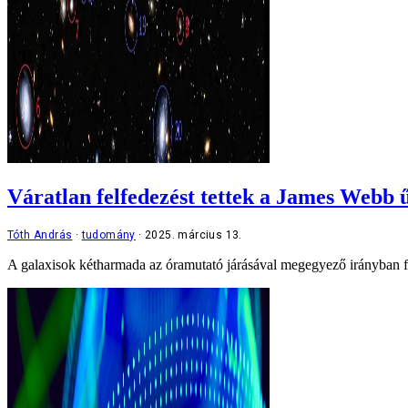
Váratlan felfedezést tettek a James Webb ű
Tóth András
tudomány
2025. március 13.
A galaxisok kétharmada az óramutató járásával megegyező irányban fo