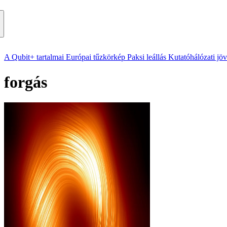
A Qubit+ tartalmai
Európai tűzkörkép
Paksi leállás
Kutatóhálózati jö
forgás