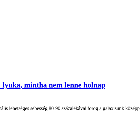
e lyuka, mintha nem lenne holnap
ximális lehetséges sebesség 80-90 százalékával forog a galaxisunk középp