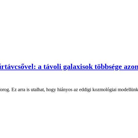
rtávcsővel: a távoli galaxisok többsége azo
rog. Ez arra is utalhat, hogy hiányos az eddigi kozmológiai modellünk