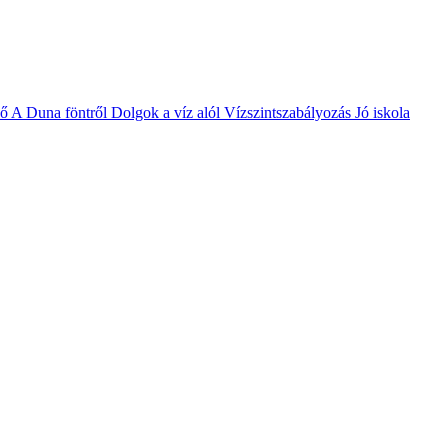
vő
A Duna föntről
Dolgok a víz alól
Vízszintszabályozás
Jó iskola