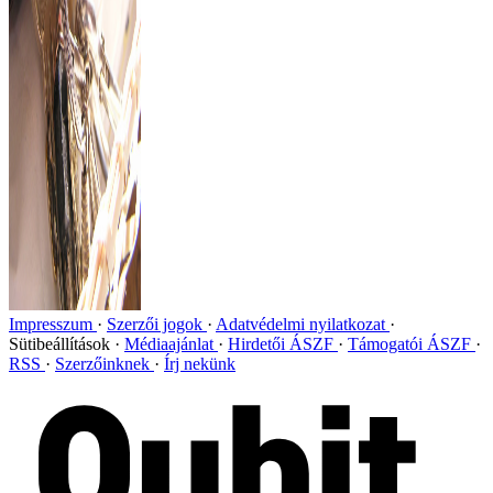
Impresszum
Szerzői jogok
Adatvédelmi nyilatkozat
Sütibeállítások
Médiaajánlat
Hirdetői ÁSZF
Támogatói ÁSZF
RSS
Szerzőinknek
Írj nekünk