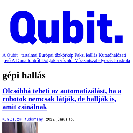
A Qubit+ tartalmai
Európai tűzkörkép
Paksi leállás
Kutatóhálózati
jövő
A Duna föntről
Dolgok a víz alól
Vízszintszabályozás
Jó iskola
gépi hallás
Olcsóbbá teheti az automatizálást, ha a
robotok nemcsak látják, de hallják is,
amit csinálnak
Kun Zsuzsi
tudomány
2022. június 16.