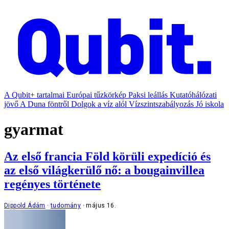
A Qubit+ tartalmai
Európai tűzkörkép
Paksi leállás
Kutatóhálózati
jövő
A Duna föntről
Dolgok a víz alól
Vízszintszabályozás
Jó iskola
gyarmat
Az első francia Föld körüli expedíció és
az első világkerülő nő: a bougainvillea
regényes története
Dippold Ádám
tudomány
május 16.