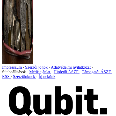
Impresszum
Szerzői jogok
Adatvédelmi nyilatkozat
Sütibeállítások
Médiaajánlat
Hirdetői ÁSZF
Támogatói ÁSZF
RSS
Szerzőinknek
Írj nekünk