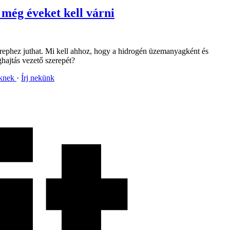
 még éveket kell várni
erephez juthat. Mi kell ahhoz, hogy a hidrogén üzemanyagként és
ghajtás vezető szerepét?
nknek
Írj nekünk