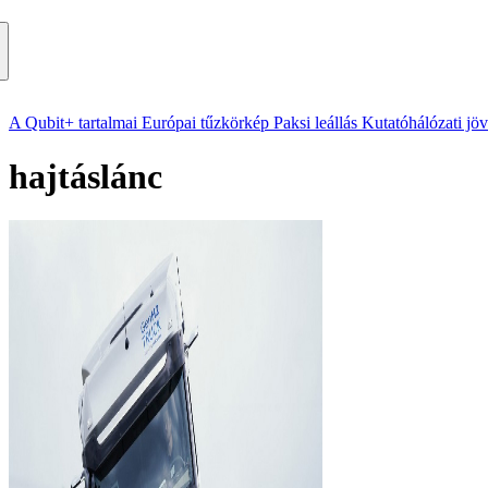
A Qubit+ tartalmai
Európai tűzkörkép
Paksi leállás
Kutatóhálózati jö
hajtáslánc