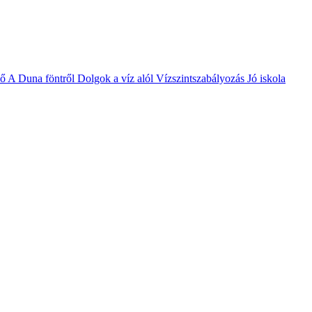
vő
A Duna föntről
Dolgok a víz alól
Vízszintszabályozás
Jó iskola