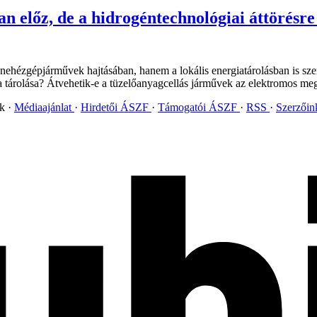
n előz, de a hidrogéntechnológiai áttörésre
 nehézgépjárművek hajtásában, hanem a lokális energiatárolásban is sz
s a tárolása? Átvehetik-e a tüzelőanyagcellás járművek az elektromos me
ok
Médiaajánlat
Hirdetői ÁSZF
Támogatói ÁSZF
RSS
Szerzői