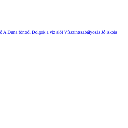
vő
A Duna föntről
Dolgok a víz alól
Vízszintszabályozás
Jó iskola