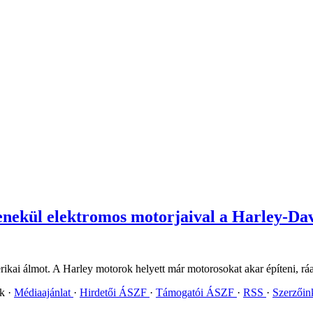
enekül elektromos motorjaival a Harley-Da
amerikai álmot. A Harley motorok helyett már motorosokat akar építeni, r
ok
Médiaajánlat
Hirdetői ÁSZF
Támogatói ÁSZF
RSS
Szerzői