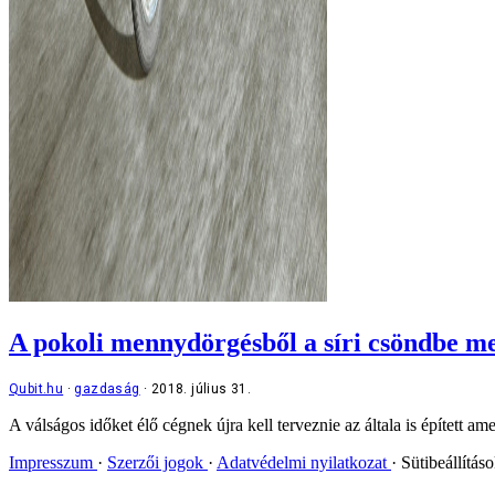
A pokoli mennydörgésből a síri csöndbe m
Qubit.hu
gazdaság
2018. július 31.
A válságos időket élő cégnek újra kell terveznie az általa is épített 
Impresszum
Szerzői jogok
Adatvédelmi nyilatkozat
Sütibeállítás