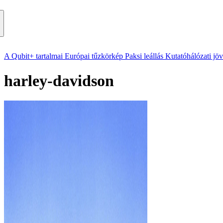
A Qubit+ tartalmai
Európai tűzkörkép
Paksi leállás
Kutatóhálózati jö
harley-davidson