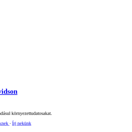
vidson
áadásul környezettudatosakat.
nknek
Írj nekünk