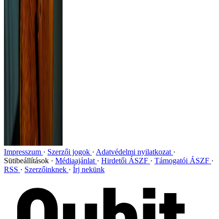
Impresszum
Szerzői jogok
Adatvédelmi nyilatkozat
Sütibeállítások
Médiaajánlat
Hirdetői ÁSZF
Támogatói ÁSZF
RSS
Szerzőinknek
Írj nekünk