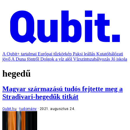
A Qubit+ tartalmai
Európai tűzkörkép
Paksi leállás
Kutatóhálózati
jövő
A Duna föntről
Dolgok a víz alól
Vízszintszabályozás
Jó iskola
hegedű
Magyar származású tudós fejtette meg a
Stradivari-hegedűk titkát
Qubit.hu
tudomány
2021. augusztus 24.