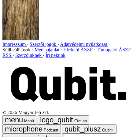
Impresszum
Szerzői jogok
Adatvédelmi nyilatkozat
Sütibeállítások
Médiaajánlat
Hirdetői ÁSZF
Támogatói ÁSZF
RSS
Szerzőinknek
Írj nekünk
©
2026
Magyar Jeti Zrt.
Menü
Címlap
Podcast
Qubit+