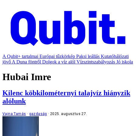
A Qubit+ tartalmai
Európai tűzkörkép
Paksi leállás
Kutatóhálózati
jövő
A Duna föntről
Dolgok a víz alól
Vízszintszabályozás
Jó iskola
Hubai Imre
Kilenc köbkilométernyi talajvíz hiányzik
alólunk
Vajna Tamás
gazdaság
2025. augusztus 27.