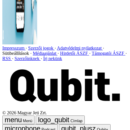
Impresszum
Szerzői jogok
Adatvédelmi nyilatkozat
Sütibeállítások
Médiaajánlat
Hirdetői ÁSZF
Támogatói ÁSZF
RSS
Szerzőinknek
Írj nekünk
©
2026
Magyar Jeti Zrt.
Menü
Címlap
Podcast
Qubit+