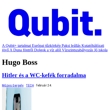
A Qubit+ tartalmai
Európai tűzkörkép
Paksi leállás
Kutatóhálózati
jövő
A Duna föntről
Dolgok a víz alól
Vízszintszabályozás
Jó iskola
Hugo Boss
Hitler és a WC-kefék forradalma
Mózes Gergely
TECH
február 24.