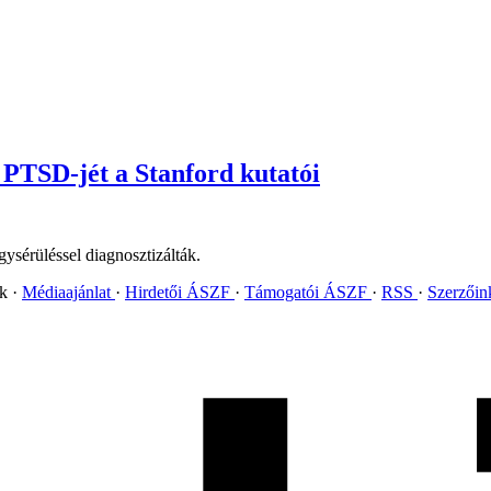
 PTSD-jét a Stanford kutatói
ysérüléssel diagnosztizálták.
ok
Médiaajánlat
Hirdetői ÁSZF
Támogatói ÁSZF
RSS
Szerzői