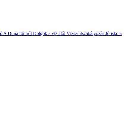
vő
A Duna föntről
Dolgok a víz alól
Vízszintszabályozás
Jó iskola