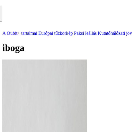
A Qubit+ tartalmai
Európai tűzkörkép
Paksi leállás
Kutatóhálózati jö
iboga