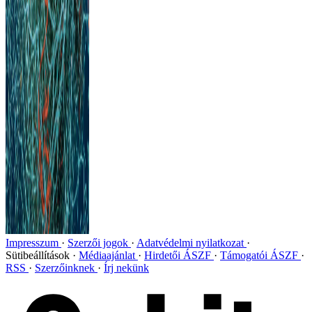
Impresszum
Szerzői jogok
Adatvédelmi nyilatkozat
Sütibeállítások
Médiaajánlat
Hirdetői ÁSZF
Támogatói ÁSZF
RSS
Szerzőinknek
Írj nekünk