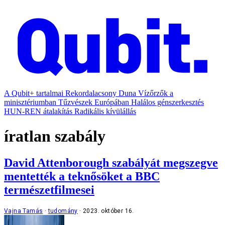
A Qubit+ tartalmai
Rekordalacsony Duna
Vízőrzők a
minisztériumban
Tűzvészek Európában
Halálos génszerkesztés
HUN-REN átalakítás
Radikális kívülállás
íratlan szabály
David Attenborough szabályát megszegve
mentették a teknősöket a BBC
természetfilmesei
Vajna Tamás
tudomány
2023. október 16.