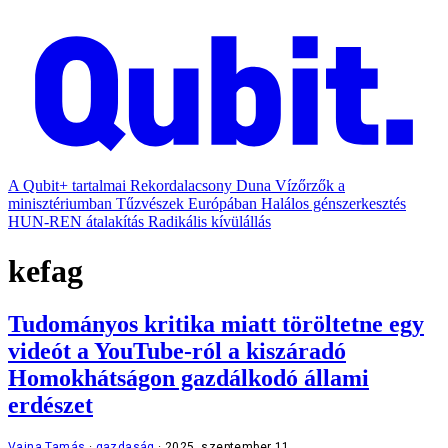
A Qubit+ tartalmai
Rekordalacsony Duna
Vízőrzők a
minisztériumban
Tűzvészek Európában
Halálos génszerkesztés
HUN-REN átalakítás
Radikális kívülállás
kefag
Tudományos kritika miatt töröltetne egy
videót a YouTube-ról a kiszáradó
Homokhátságon gazdálkodó állami
erdészet
Vajna Tamás
gazdaság
2025. szeptember 11.