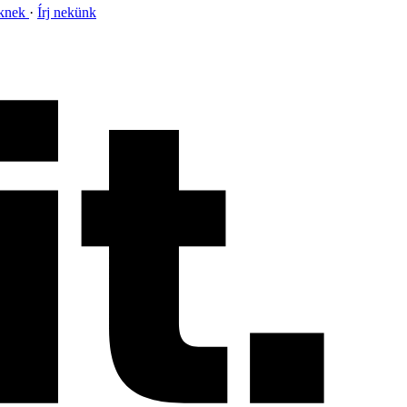
nknek
Írj nekünk