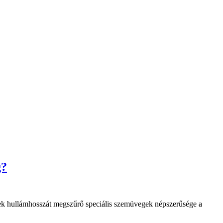
g?
yének hullámhosszát megszűrő speciális szemüvegek népszerűsége a