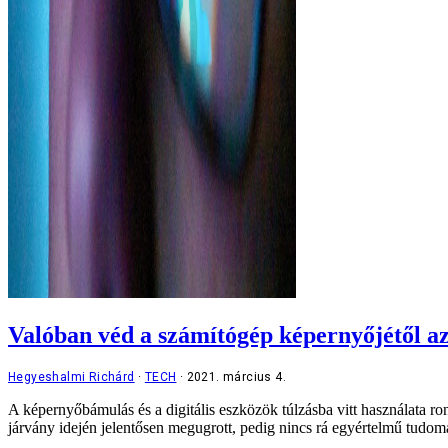
Valóban véd a számítógép képernyőjétől az
Hegyeshalmi Richárd
TECH
2021. március 4.
A képernyőbámulás és a digitális eszközök túlzásba vitt használata ro
járvány idején jelentősen megugrott, pedig nincs rá egyértelmű tudo