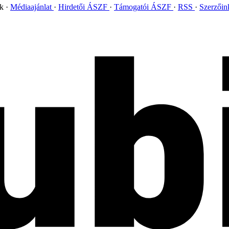
ok
Médiaajánlat
Hirdetői ÁSZF
Támogatói ÁSZF
RSS
Szerzői