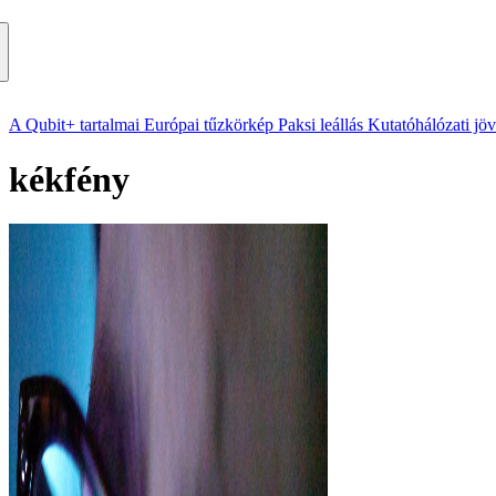
A Qubit+ tartalmai
Európai tűzkörkép
Paksi leállás
Kutatóhálózati jö
kékfény