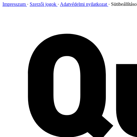
Impresszum
Szerzői jogok
Adatvédelmi nyilatkozat
Sütibeállítás