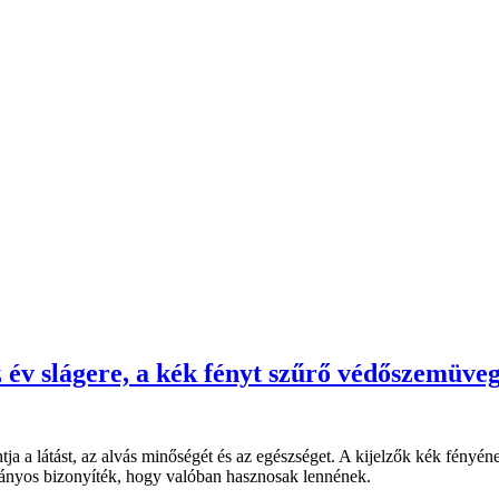
 év slágere, a kék fényt szűrő védőszemüve
ntja a látást, az alvás minőségét és az egészséget. A kijelzők kék fén
mányos bizonyíték, hogy valóban hasznosak lennének.