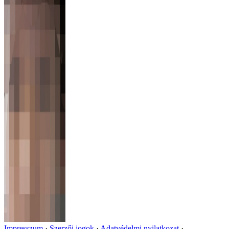
Impresszum
Szerzői jogok
Adatvédelmi nyilatkozat