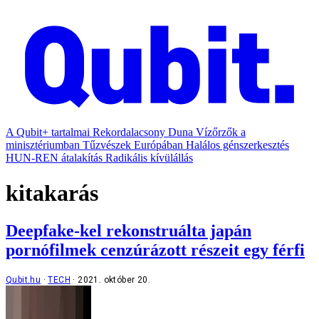
A Qubit+ tartalmai
Rekordalacsony Duna
Vízőrzők a
minisztériumban
Tűzvészek Európában
Halálos génszerkesztés
HUN-REN átalakítás
Radikális kívülállás
kitakarás
Deepfake-kel rekonstruálta japán
pornófilmek cenzúrázott részeit egy férfi
Qubit.hu
TECH
2021. október 20.