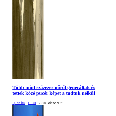
Több mint százezer nőről generáltak és
tettek közé pucér képet a tudtuk nélkül
Qubit.hu
TECH
2020. október 21.