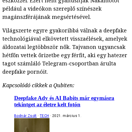
eszközzel. Ezért nem gyanúsítják Nakamotót
például a videókon szereplő színészek
magánszférájának megsértésével.
Világszerte egyre gyakoribbá válnak a deepfake
technológiával elkövetett visszaélések, amelyek
áldozatai legtöbbször nők. Tajvanon ugyancsak
hétfőn vettek őrizetbe egy férfit, aki egy hatezer
tagot számláló Telegram-csoportban árulta
deepfake pornóit.
Kapcsolódó cikkek a Qubiten:
Deepfake Ady és AI Babits már egymásra
tekintget az életre kelt fotón
Bodnár Zsolt
TECH
2021. március 1.