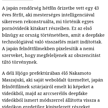
A japán rendőrség hétfőn őrizetbe vett egy 43
éves férfit, aki mesterséges intelligenciával
sikeresen rekonstruálta, mi történik egyes
pornóvideók kitakart részeiben. Ez az első
bűnügy az ország történetében, amit a deepfake
technológiával való visszaélés miatt indítottak.
A japán felnőttfilmekben pixelesítik a nemi
szerveket, hogy megfeleljenek az obszencitást
tiltó törvénynek.
A déli Hjógo prefektúrában élő Nakamoto
Maszajuki, aki saját weboldalt üzemeltet, japán
felnőttfilmek sztárjairól emelt ki képeket a
videókból, majd az arccserélős deepfake
videókból ismert módszerrel állította vissza a
videókon eredetileg kipixelezett részeket.