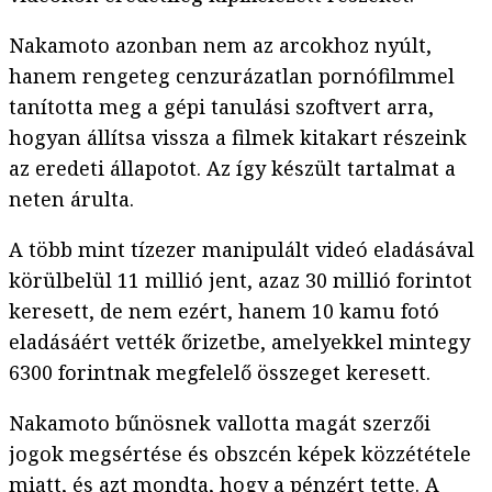
Nakamoto azonban nem az arcokhoz nyúlt,
hanem rengeteg cenzurázatlan pornófilmmel
tanította meg a gépi tanulási szoftvert arra,
hogyan állítsa vissza a filmek kitakart részeink
az eredeti állapotot. Az így készült tartalmat a
neten árulta.
A több mint tízezer manipulált videó eladásával
körülbelül 11 millió jent, azaz 30 millió forintot
keresett, de nem ezért, hanem 10 kamu fotó
eladásáért vették őrizetbe, amelyekkel mintegy
6300 forintnak megfelelő összeget keresett.
Nakamoto bűnösnek vallotta magát szerzői
jogok megsértése és obszcén képek közzététele
miatt, és
azt mondta
, hogy a pénzért tette. A