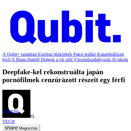
A Qubit+ tartalmai
Európai tűzkörkép
Paksi leállás
Kutatóhálózati
jövő
A Duna föntről
Dolgok a víz alól
Vízszintszabályozás
Jó iskola
Deepfake-kel rekonstruálta japán
pornófilmek cenzúrázott részeit egy férfi
Qubit.hu
2021. október 20.
TECH
Megosztás