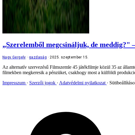
„Szerelemből megcsináljuk, de meddig?" –
Nagy Gergely
gazdaság
2025. szeptember 15.
Az alternatív szervezésű Filmszemle 45 játékfilmje közül 35 az állam
filmekben megkeresik a pénzüket, csakhogy most a külföldi produkció
Impresszum
Szerzői jogok
Adatvédelmi nyilatkozat
Sütibeállítás