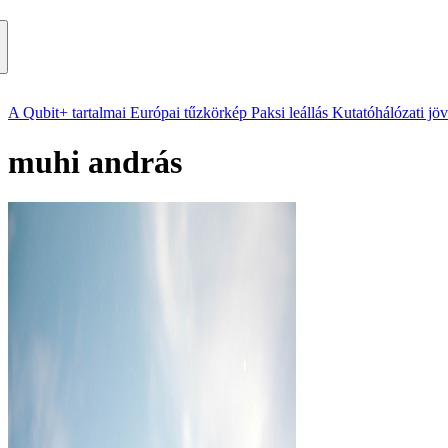
A Qubit+ tartalmai
Európai tűzkörkép
Paksi leállás
Kutatóhálózati jö
muhi andrás