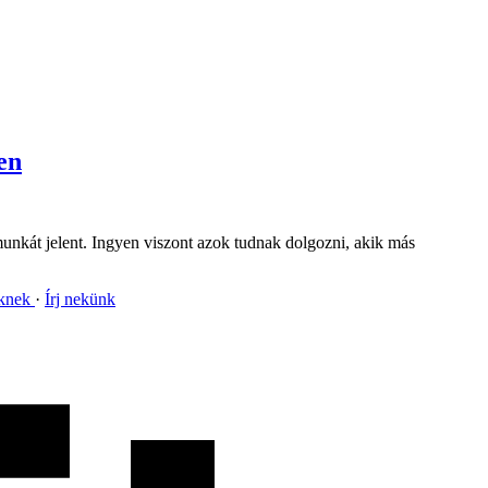
en
munkát jelent. Ingyen viszont azok tudnak dolgozni, akik más
nknek
Írj nekünk