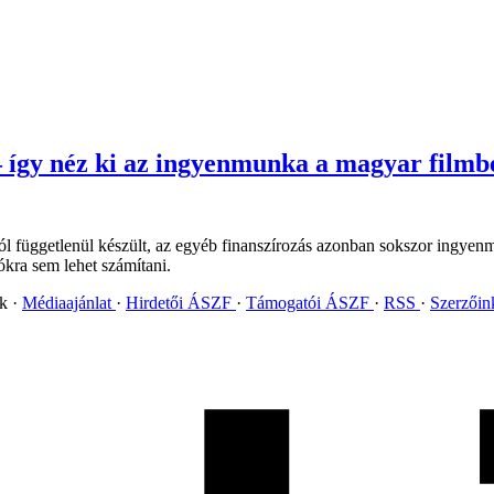
 így néz ki az ingyenmunka a magyar filmb
tól függetlenül készült, az egyéb finanszírozás azonban sokszor ingyen
kra sem lehet számítani.
ok
Médiaajánlat
Hirdetői ÁSZF
Támogatói ÁSZF
RSS
Szerzői