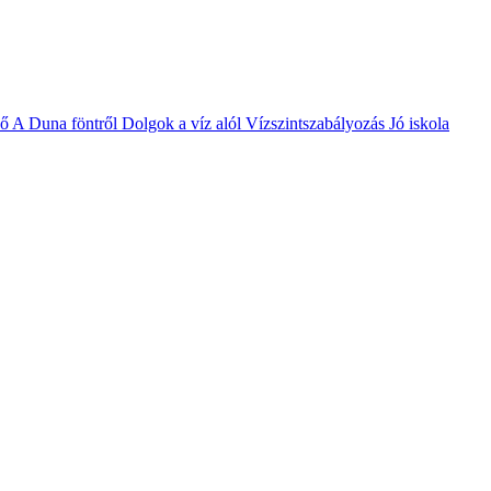
vő
A Duna föntről
Dolgok a víz alól
Vízszintszabályozás
Jó iskola