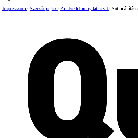
Impresszum
Szerzői jogok
Adatvédelmi nyilatkozat
Sütibeállítás