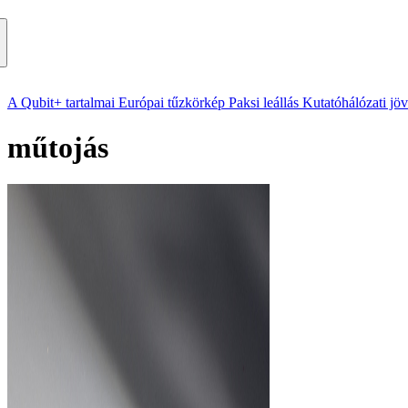
A Qubit+ tartalmai
Európai tűzkörkép
Paksi leállás
Kutatóhálózati jö
műtojás