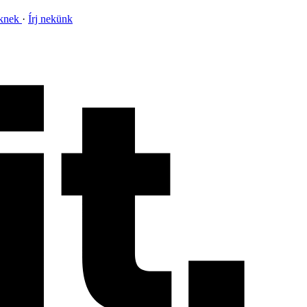
nknek
Írj nekünk