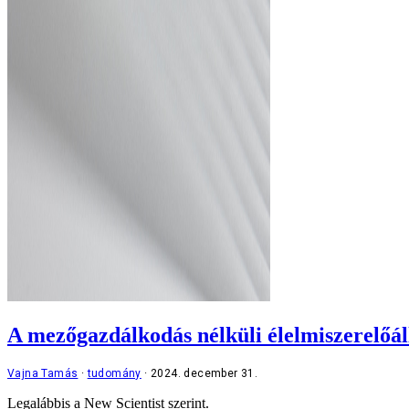
A mezőgazdálkodás nélküli élelmiszerelőál
Vajna Tamás
tudomány
2024. december 31.
Legalábbis a New Scientist szerint.