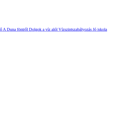
vő
A Duna föntről
Dolgok a víz alól
Vízszintszabályozás
Jó iskola