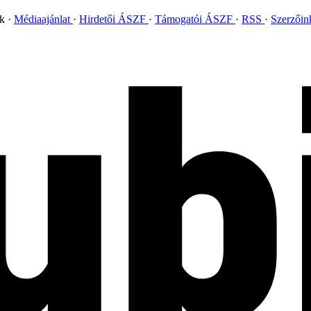
ok
Médiaajánlat
Hirdetői ÁSZF
Támogatói ÁSZF
RSS
Szerzői