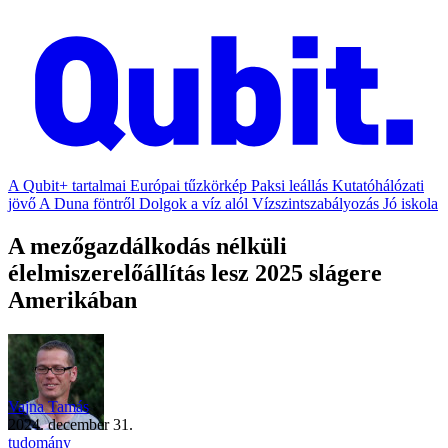
A Qubit+ tartalmai
Európai tűzkörkép
Paksi leállás
Kutatóhálózati
jövő
A Duna föntről
Dolgok a víz alól
Vízszintszabályozás
Jó iskola
A mezőgazdálkodás nélküli
élelmiszerelőállítás lesz 2025 slágere
Amerikában
Vajna Tamás
2024. december 31.
tudomány