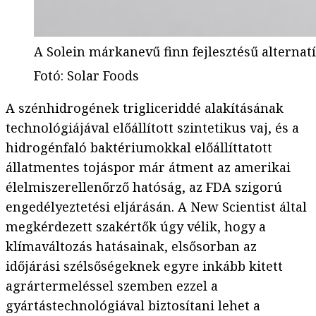
A Solein márkanevű finn fejlesztésű alterna
Fotó
:
Solar Foods
A szénhidrogének trigliceriddé alakításának
technológiájával előállított szintetikus vaj, és a
hidrogénfaló baktériumokkal előállíttatott
állatmentes tojáspor már átment az amerikai
élelmiszerellenőrző hatóság, az FDA szigorú
engedélyeztetési eljárásán. A New Scientist által
megkérdezett szakértők úgy vélik, hogy a
klímaváltozás hatásainak, elsősorban az
időjárási szélsőségeknek egyre inkább kitett
agrártermeléssel szemben ezzel a
gyártástechnológiával biztosítani lehet a