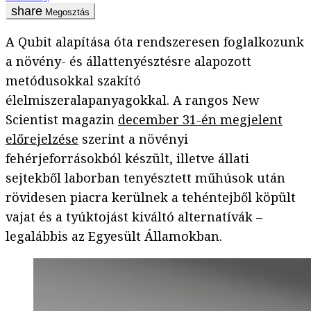
Megosztás
A Qubit alapítása óta rendszeresen foglalkozunk
a növény- és állattenyésztésre alapozott
metódusokkal szakító
élelmiszeralapanyagokkal. A rangos New
Scientist magazin
december 31-én megjelent
előrejelzése
szerint a növényi
fehérjeforrásokból készült, illetve állati
sejtekből laborban tenyésztett műhúsok után
rövidesen piacra kerülnek a tehéntejből köpült
vajat és a tyúktojást kiváltó alternatívák –
legalábbis az Egyesült Államokban.