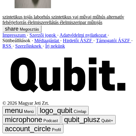
szintetikus tojás
laborhús
szintetikus vaj
művaj
műhús
alternatív
fehérjeforrás
élelmiszerellátás
élelmiszeripar
műtojás
Megosztás
Impresszum
Szerzői jogok
Adatvédelmi nyilatkozat
Sütibeállítások
Médiaajánlat
Hirdetői ÁSZF
Támogatói ÁSZF
RSS
Szerzőinknek
Írj nekünk
©
2026
Magyar Jeti Zrt.
Menü
Címlap
Podcast
Qubit+
Profil