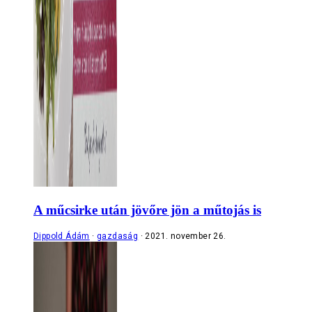
A műcsirke után jövőre jön a műtojás is
Dippold Ádám
gazdaság
2021. november 26.