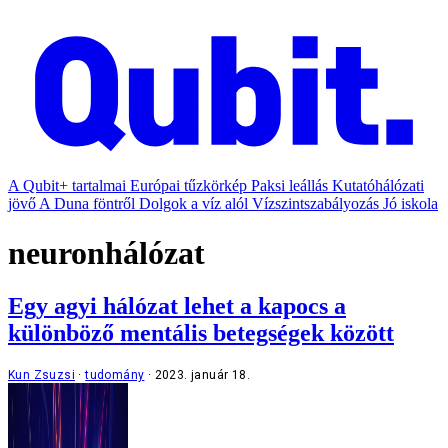
A Qubit+ tartalmai
Európai tűzkörkép
Paksi leállás
Kutatóhálózati
jövő
A Duna föntről
Dolgok a víz alól
Vízszintszabályozás
Jó iskola
neuronhálózat
Egy agyi hálózat lehet a kapocs a
különböző mentális betegségek között
Kun Zsuzsi
tudomány
2023. január 18.