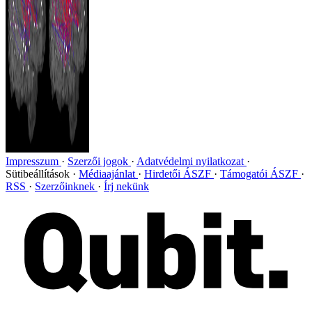
Impresszum
Szerzői jogok
Adatvédelmi nyilatkozat
Sütibeállítások
Médiaajánlat
Hirdetői ÁSZF
Támogatói ÁSZF
RSS
Szerzőinknek
Írj nekünk