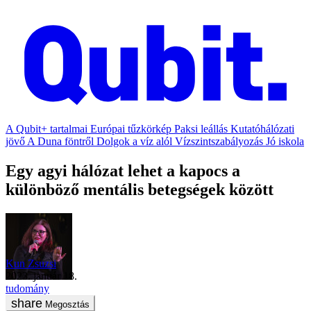
A Qubit+ tartalmai
Európai tűzkörkép
Paksi leállás
Kutatóhálózati
jövő
A Duna föntről
Dolgok a víz alól
Vízszintszabályozás
Jó iskola
Egy agyi hálózat lehet a kapocs a
különböző mentális betegségek között
Kun Zsuzsi
2023. január 18.
tudomány
Megosztás