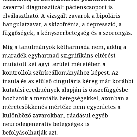
zavarral diagnosztizált pácienscsoport is
elválasztható. A vizsgált zavarok a bipoláris
hangulatzavar, a skizofrénia, a depresszió, a
függőségek, a kényszerbetegség és a szorongás.
Míg a tanulmányok kétharmada nem, addig a
maradék egyharmad szignifikáns eltérést
mutatott két agyi terület méretében a
kontrollok szürkeállományához képest. Az
insula és az elülső cinguláris kéreg már korábbi
kutatási
eredmények alapján
is összefüggésbe
hozhatók a mentális betegségekkel, azonban a
méretcsökkenés mértéke nem egyenletes a
különböző zavarokban, ráadásul egyéb
neurodegeneratív betegségek is
befolyásolhatják azt.