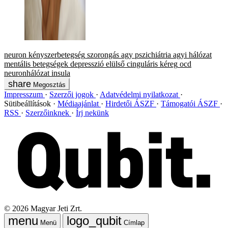
neuron
kényszerbetegség
szorongás
agy
pszichiátria
agyi hálózat
mentális betegségek
depresszió
elülső cinguláris kéreg
ocd
neuronhálózat
insula
Megosztás
Impresszum
Szerzői jogok
Adatvédelmi nyilatkozat
Sütibeállítások
Médiaajánlat
Hirdetői ÁSZF
Támogatói ÁSZF
RSS
Szerzőinknek
Írj nekünk
©
2026
Magyar Jeti Zrt.
Menü
Címlap