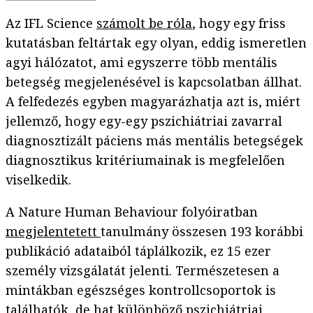
Az IFL Science
számolt be róla
, hogy egy friss
kutatásban feltártak egy olyan, eddig ismeretlen
agyi hálózatot, ami egyszerre több mentális
betegség megjelenésével is kapcsolatban állhat.
A felfedezés egyben magyarázhatja azt is, miért
jellemző, hogy egy-egy pszichiátriai zavarral
diagnosztizált páciens más mentális betegségek
diagnosztikus kritériumainak is megfelelően
viselkedik.
A Nature Human Behaviour folyóiratban
megjelentetett
tanulmány összesen 193 korábbi
publikáció adataiból táplálkozik, ez 15 ezer
személy vizsgálatát jelenti. Természetesen a
mintákban egészséges kontrollcsoportok is
találhatók, de hat különböző pszichiátriai