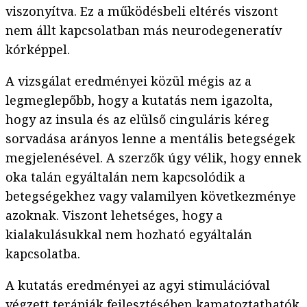
viszonyítva. Ez a működésbeli eltérés viszont
nem állt kapcsolatban más neurodegeneratív
kórképpel.
A vizsgálat eredményei közül mégis az a
legmeglepőbb, hogy a kutatás nem igazolta,
hogy az insula és az elülső cinguláris kéreg
sorvadása arányos lenne a mentális betegségek
megjelenésével. A szerzők úgy vélik, hogy ennek
oka talán egyáltalán nem kapcsolódik a
betegségekhez vagy valamilyen következménye
azoknak. Viszont lehetséges, hogy a
kialakulásukkal nem hozható egyáltalán
kapcsolatba.
A kutatás eredményei az agyi stimulációval
végzett terápiák fejlesztésében kamatoztathatók