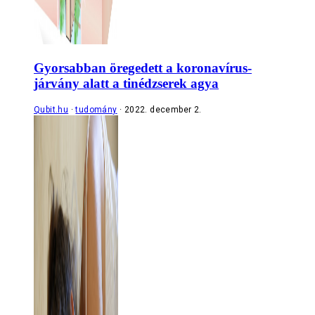
Gyorsabban öregedett a koronavírus-
járvány alatt a tinédzserek agya
Qubit.hu
tudomány
2022. december 2.