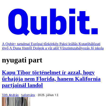
A Qubit+ tartalmai
Európai tűzkörkép
Paksi leállás
Kutatóhálózati
jövő
A Duna föntről
Dolgok a víz alól
Vízszintszabályozás
Jó iskola
nyugati part
Kapu Tibor történelmet ír azzal, hogy
űrhajója nem Florida, hanem Kalifornia
partjainál landol
Tóth András
tudomány
2025. július 12.