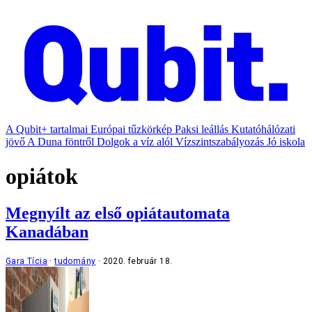
A Qubit+ tartalmai
Európai tűzkörkép
Paksi leállás
Kutatóhálózati
jövő
A Duna föntről
Dolgok a víz alól
Vízszintszabályozás
Jó iskola
opiátok
Megnyílt az első opiátautomata
Kanadában
Gara Tícia
tudomány
2020. február 18.