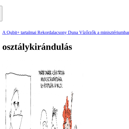
A Qubit+ tartalmai
Rekordalacsony Duna
Vízőrzők a minisztériumba
osztálykirándulás