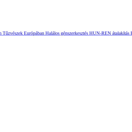
n
Tűzvészek Európában
Halálos génszerkesztés
HUN-REN átalakítás