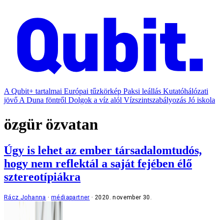
A Qubit+ tartalmai
Európai tűzkörkép
Paksi leállás
Kutatóhálózati
jövő
A Duna föntről
Dolgok a víz alól
Vízszintszabályozás
Jó iskola
özgür özvatan
Úgy is lehet az ember társadalomtudós,
hogy nem reflektál a saját fejében élő
sztereotípiákra
Rácz Johanna
médiapartner
2020. november 30.