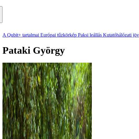
A Qubit+ tartalmai
Európai tűzkörkép
Paksi leállás
Kutatóhálózati jö
Pataki György