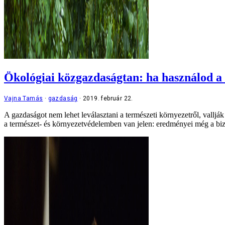
Ökológiai közgazdaságtan: ha használod a t
Vajna Tamás
gazdaság
2019. február 22.
A gazdaságot nem lehet leválasztani a természeti környezetről, valljá
a természet- és környezetvédelemben van jelen: eredményei még a biztos