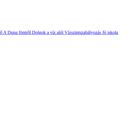
vő
A Duna föntről
Dolgok a víz alól
Vízszintszabályozás
Jó iskola