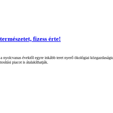
ermészetet, fizess érte!
k a nyolcvanas évektől egyre inkább teret nyerő ökológiai közgazdaságta
ítási piacot is átalakíthatják.