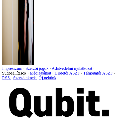
Impresszum
Szerzői jogok
Adatvédelmi nyilatkozat
Sütibeállítások
Médiaajánlat
Hirdetői ÁSZF
Támogatói ÁSZF
RSS
Szerzőinknek
Írj nekünk