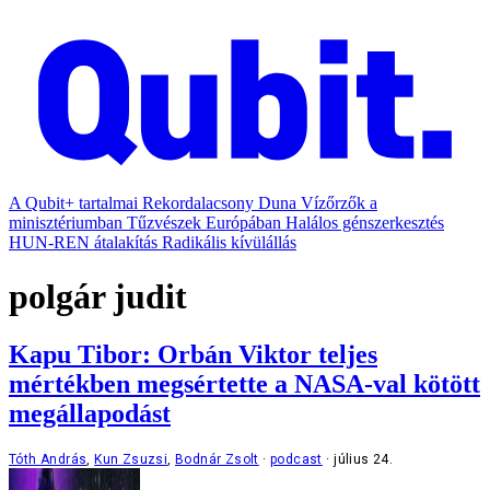
A Qubit+ tartalmai
Rekordalacsony Duna
Vízőrzők a
minisztériumban
Tűzvészek Európában
Halálos génszerkesztés
HUN-REN átalakítás
Radikális kívülállás
polgár judit
Kapu Tibor: Orbán Viktor teljes
mértékben megsértette a NASA-val kötött
megállapodást
Tóth András
,
Kun Zsuzsi
,
Bodnár Zsolt
podcast
július 24.