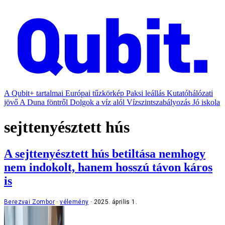
A Qubit+ tartalmai
Európai tűzkörkép
Paksi leállás
Kutatóhálózati
jövő
A Duna föntről
Dolgok a víz alól
Vízszintszabályozás
Jó iskola
sejttenyésztett hús
A sejttenyésztett hús betiltása nemhogy
nem indokolt, hanem hosszú távon káros
is
Berezvai Zombor
vélemény
2025. április 1.