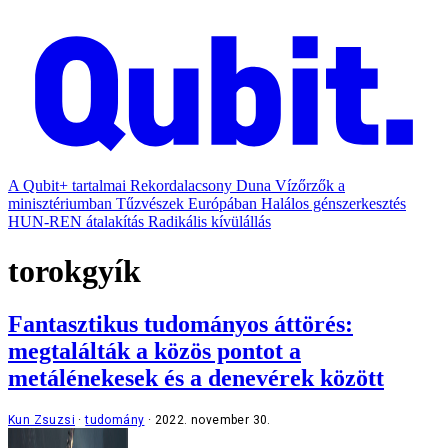
A Qubit+ tartalmai
Rekordalacsony Duna
Vízőrzők a
minisztériumban
Tűzvészek Európában
Halálos génszerkesztés
HUN-REN átalakítás
Radikális kívülállás
torokgyík
Fantasztikus tudományos áttörés:
megtalálták a közös pontot a
metálénekesek és a denevérek között
Kun Zsuzsi
tudomány
2022. november 30.