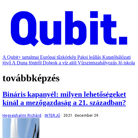
A Qubit+ tartalmai
Európai tűzkörkép
Paksi leállás
Kutatóhálózati
jövő
A Duna föntről
Dolgok a víz alól
Vízszintszabályozás
Jó iskola
továbbképzés
Bináris kapanyél: milyen lehetőségeket
kínál a mezőgazdaság a 21. században?
Hegyeshalmi Richárd
INTERJÚ
2021. december 29.