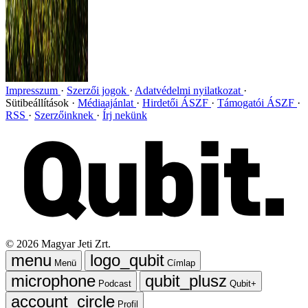
Impresszum
Szerzői jogok
Adatvédelmi nyilatkozat
Sütibeállítások
Médiaajánlat
Hirdetői ÁSZF
Támogatói ÁSZF
RSS
Szerzőinknek
Írj nekünk
©
2026
Magyar Jeti Zrt.
Menü
Címlap
Podcast
Qubit+
Profil