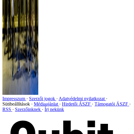
Impresszum
Szerzői jogok
Adatvédelmi nyilatkozat
Sütibeállítások
Médiaajánlat
Hirdetői ÁSZF
Támogatói ÁSZF
RSS
Szerzőinknek
Írj nekünk