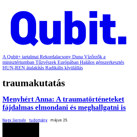
A Qubit+ tartalmai
Rekordalacsony Duna
Vízőrzők a
minisztériumban
Tűzvészek Európában
Halálos génszerkesztés
HUN-REN átalakítás
Radikális kívülállás
traumakutatás
Menyhért Anna: A traumatörténeteket
fájdalmas elmondani és meghallgatni is
Nagy Gergely
tudomány
május 25.