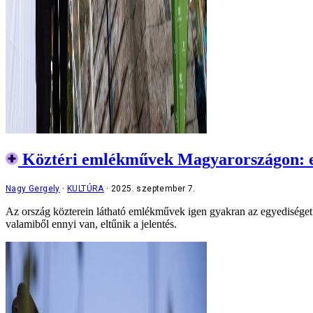
Köztéri emlékművek Magyarországon: ez
Nagy Gergely
KULTÚRA
2025. szeptember 7.
Az ország közterein látható emlékművek igen gyakran az egyediséget n
valamiből ennyi van, eltűnik a jelentés.