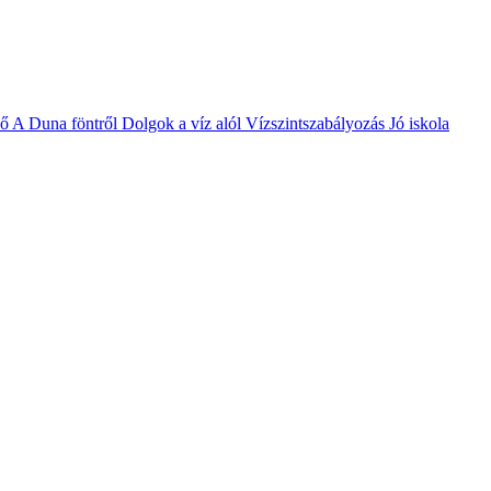
vő
A Duna föntről
Dolgok a víz alól
Vízszintszabályozás
Jó iskola