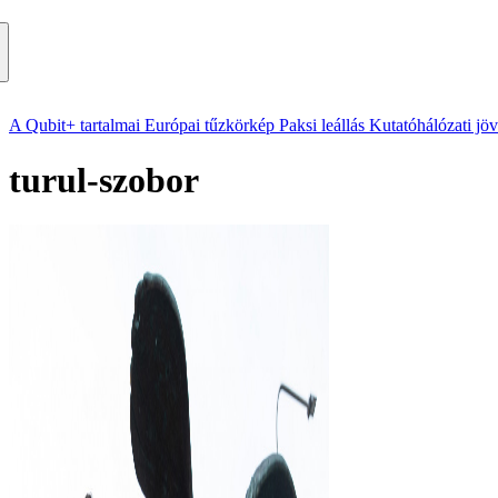
A Qubit+ tartalmai
Európai tűzkörkép
Paksi leállás
Kutatóhálózati jö
turul-szobor