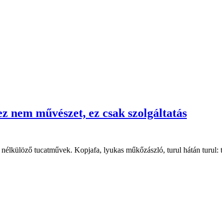
 nem művészet, ez csak szolgáltatás
élkülöző tucatművek. Kopjafa, lyukas műkőzászló, turul hátán turul: t