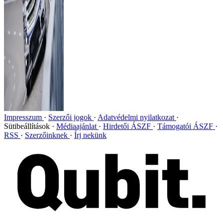
Impresszum
Szerzői jogok
Adatvédelmi nyilatkozat
Sütibeállítások
Médiaajánlat
Hirdetői ÁSZF
Támogatói ÁSZF
RSS
Szerzőinknek
Írj nekünk