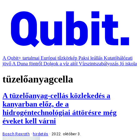
A Qubit+ tartalmai
Európai tűzkörkép
Paksi leállás
Kutatóhálózati
jövő
A Duna föntről
Dolgok a víz alól
Vízszintszabályozás
Jó iskola
tüzelőanyagcella
A tüzelőanyag-cellás közlekedés a
kanyarban előz, de a
hidrogéntechnológiai áttörésre még
éveket kell várni
Bosch Rexroth
hirdetés
2022. október 3.