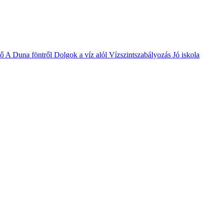
vő
A Duna föntről
Dolgok a víz alól
Vízszintszabályozás
Jó iskola