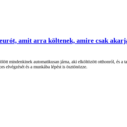
eurót, amit arra költenek, amire csak akarj
fölött mindenkinek automatikusan járna, aki elköltözött otthonról, és 
yors elvégzését és a munkába lépést is ösztönözze.