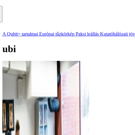
A Qubit+ tartalmai
Európai tűzkörkép
Paksi leállás
Kutatóhálózati jö
ubi