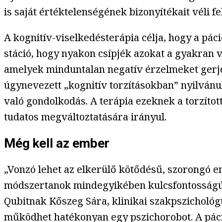
is saját értéktelenségének bizonyítékait véli fe
A kognitív-viselkedésterápia célja, hogy a pác
stáció, hogy nyakon csípjék azokat a gyakran 
amelyek minduntalan negatív érzelmeket gerje
úgynevezett „kognitív torzításokban” nyilvánu
való gondolkodás. A terápia ezeknek a torzít
tudatos megváltoztatására irányul.
Még kell az ember
„Vonzó lehet az elkerülő kötődésű, szorongó e
módszertanok mindegyikében kulcsfontosságú 
Qubitnak Kőszeg Sára, klinikai szakpszichológu
működhet hatékonyan egy pszichorobot. A pácie