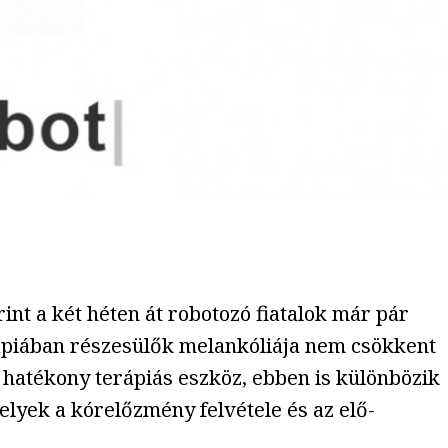
int a két héten át robotozó fiatalok már pár
rápiában részesülők melankóliája nem csökkent
e hatékony terápiás eszköz, ebben is különbözik
elyek a kórelőzmény felvétele és az elő-