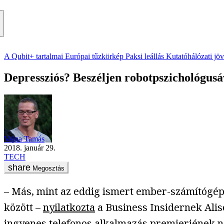
A Qubit+ tartalmai
Európai tűzkörkép
Paksi leállás
Kutatóhálózati jö
Depressziós? Beszéljen robotpszichológusá
Vajna Tamás
2018. január 29.
TECH
Megosztás
– Más, mint az eddig ismert ember-számítógép 
között –
nyilatkozta
a Business Insidernek Aliso
ingyenes telefonos alkalmazás premierjének n