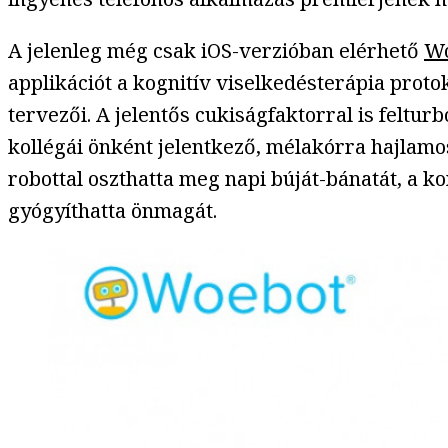
A jelenleg még csak iOS-verzióban elérhető
Wo
applikációt a kognitív viselkedésterápia proto
tervezői. A jelentős cukiságfaktorral is feltur
kollégái önként jelentkező, mélakórra hajlamo
robottal oszthatta meg napi búját-bánatát, a k
gyógyíthatta önmagát.