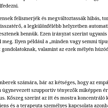
lfedezni.
iensek felismerjék és megváltoztassák hibás, tor
visszatérő, a legkülönfélébb helyzetben automat
sztenek bennük. Ezen irányzat szerint ugyanis
l meg. Ilyen például a „minden vagy semmi típu
ott gondolatoknak, valamint az ezek mélyén húz
mberek számára, bár az kétséges, hogy az empáti
úgynevezett szupportív tényezők miképpen érv
s. Kőszeg szerint az itt és mostra koncentráló k
ns és a terapeuta személyes kapcsolata azonban 