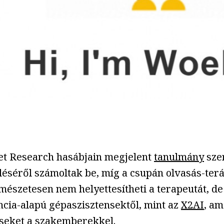
rnet Research hasábjain megjelent
tanulmány
szer
léséről számoltak be, míg a csupán olvasás-te
mészetesen nem helyettesítheti a terapeutát, d
ncia-alapú gépaszisztensektől, mint az
X2AI
, am
enseket a szakemberekkel.