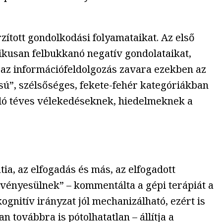
zított gondolkodási folyamataikat. Az első
ikusan felbukkanó negatív gondolataikat,
 az információfeldolgozás zavara ezekben az
sú”, szélsőséges, fekete-fehér kategóriákban
ódó téves vélekedéseknek, hiedelmeknek a
a, az elfogadás és más, az elfogadott
ényesülnek” – kommentálta a gépi terápiát a
ognitív irányzat jól mechanizálható, ezért is
továbbra is pótolhatatlan – állítja a