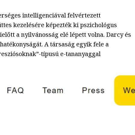
rséges intelligenciával felvértezett
üttes kezelésére képezték ki pszichológus
ielőtt a nyilvánosság elé lépett volna. Darcy és
atékonyságát. A társaság egyik fele a
presziósoknak”-típusú e-tananyaggal