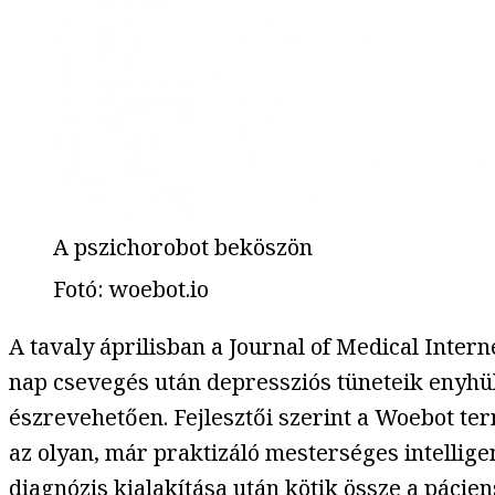
A pszichorobot beköszön
Fotó
:
woebot.io
A tavaly áprilisban a Journal of Medical Inte
nap csevegés után depressziós tüneteik enyhü
észrevehetően. Fejlesztői szerint a Woebot ter
az olyan, már praktizáló mesterséges intellige
diagnózis kialakítása után kötik össze a páci