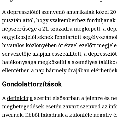
A depressziótól szenvedő amerikaiak közel 20
pusztán attól, hogy szakemberhez forduljanak – 
népszerűsége a 21. századra megkopott, a depr
öngyilkosjelölteknek fenntartott segély-számok
hivatalos közlönyében öt évvel ezelőtt megjel
sorvezetője alapján összeállított, a depresszi
hatékonysága megközelíti a személyes találkoz
ellentétben a nap bármely órájában elérhetőek
Gondolattorzítások
A
definíciója
szerint elsősorban a jelenre és n
megbetegedések esetén zavart szenved az infor
nyernek. Ebből fakadnak a különféle negatív é