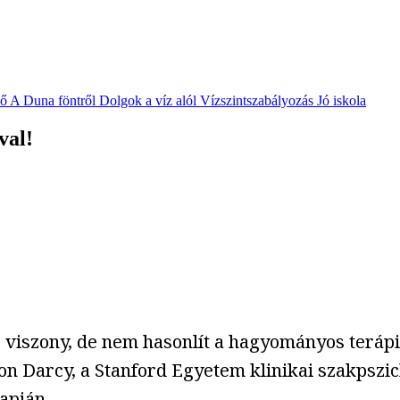
vő
A Duna föntről
Dolgok a víz alól
Vízszintszabályozás
Jó iskola
val!
viszony, de nem hasonlít a hagyományos terápiá
n Darcy, a Stanford Egyetem klinikai szakpszich
apján.