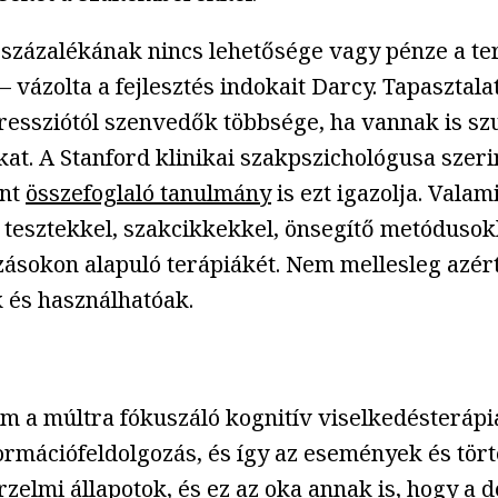
 százalékának nincs lehetősége vagy pénze a t
vázolta a fejlesztés indokait Darcy. Tapasztalat
essziótól szenvedők többsége, ha vannak is szu
at. A Stanford klinikai szakpszichológusa szeri
ent
összefoglaló tanulmány
is ezt igazolja. Valam
ót tesztekkel, szakcikkekkel, önsegítő metóduso
ásokon alapuló terápiákét. Nem mellesleg azért
 és használhatóak.
em a múltra fókuszáló kognitív viselkedésterápi
mációfeldolgozás, és így az események és történ
rzelmi állapotok, és ez az oka annak is, hogy 