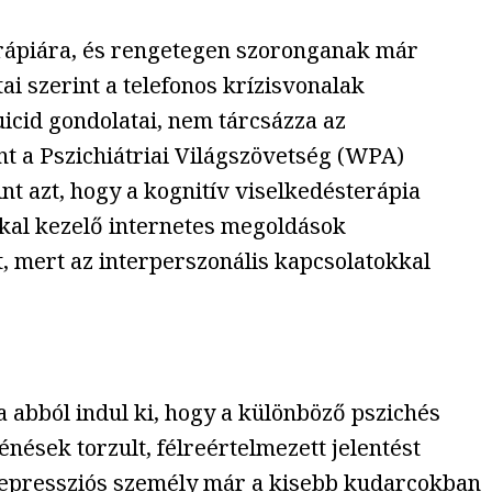
erápiára, és rengetegen szoronganak már
ai szerint a telefonos krízisvonalak
icid gondolatai, nem tárcsázza az
nt a Pszichiátriai Világszövetség (WPA)
int azt, hogy a kognitív viselkedésterápia
kkal kezelő internetes megoldások
, mert az interperszonális kapcsolatokkal
a abból indul ki, hogy a különböző pszichés
ések torzult, félreértelmezett jelentést
a depressziós személy már a kisebb kudarcokban