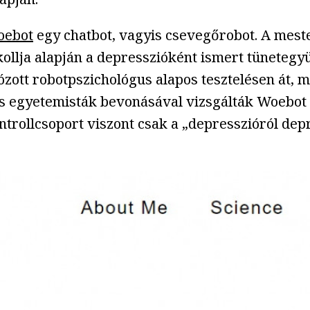
ebot
egy chatbot, vagyis csevegőrobot. A meste
kollja alapján a depresszióként ismert tünetegy
bózott robotpszichológus alapos tesztelésen át, m
s egyetemisták bevonásával vizsgálták Woebot h
ontrollcsoport viszont csak a „depresszióról de